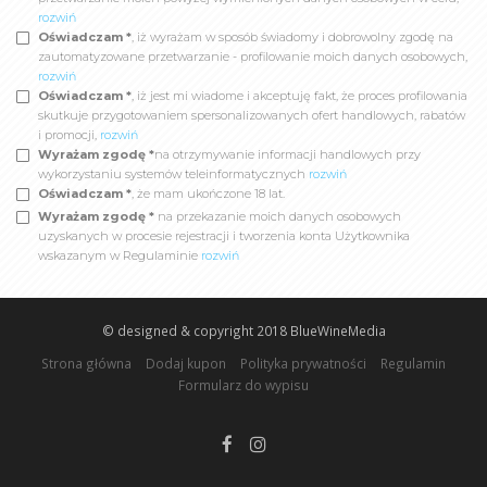
rozwiń
Oświadczam *
, iż wyrażam w sposób świadomy i dobrowolny zgodę na
zautomatyzowane przetwarzanie - profilowanie moich danych osobowych,
rozwiń
Oświadczam *
, iż jest mi wiadome i akceptuję fakt, że proces profilowania
skutkuje przygotowaniem spersonalizowanych ofert handlowych, rabatów
i promocji,
rozwiń
Wyrażam zgodę *
na otrzymywanie informacji handlowych przy
wykorzystaniu systemów teleinformatycznych
rozwiń
Oświadczam *
, że mam ukończone 18 lat.
Wyrażam zgodę *
na przekazanie moich danych osobowych
uzyskanych w procesie rejestracji i tworzenia konta Użytkownika
wskazanym w Regulaminie
rozwiń
© designed & copyright 2018
BlueWineMedia
Strona główna
Dodaj kupon
Polityka prywatności
Regulamin
Formularz do wypisu