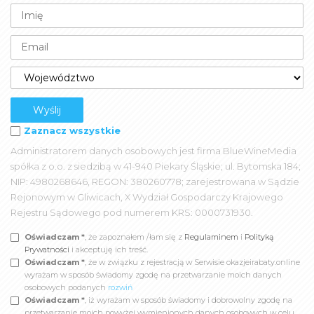
Zaznacz wszystkie
Administratorem danych osobowych jest firma BlueWineMedia
spółka z o.o. z siedzibą w 41-940 Piekary Śląskie; ul. Bytomska 184;
NIP: 4980268646, REGON: 380260778; zarejestrowana w Sądzie
Rejonowym w Gliwicach, X Wydział Gospodarczy Krajowego
Rejestru Sądowego pod numerem KRS: 0000731930.
Oświadczam *
, że zapoznałem /łam się z
Regulaminem
i
Polityką
Prywatności
i akceptuję ich treść.
Oświadczam *
, że w związku z rejestracją w Serwisie okazjeirabaty.online
wyrażam w sposób świadomy zgodę na przetwarzanie moich danych
osobowych podanych
rozwiń
Oświadczam *
, iż wyrażam w sposób świadomy i dobrowolny zgodę na
przetwarzanie moich powyżej wymienionych danych osobowych w celu,