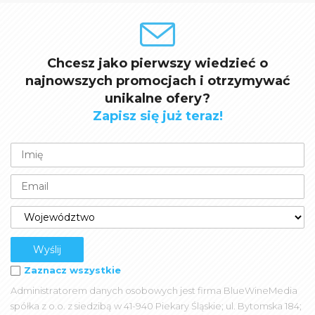
Chcesz jako pierwszy wiedzieć o
najnowszych promocjach i otrzymywać
unikalne ofery?
Zapisz się już teraz!
Zaznacz wszystkie
Administratorem danych osobowych jest firma BlueWineMedia
spółka z o.o. z siedzibą w 41-940 Piekary Śląskie; ul. Bytomska 184;