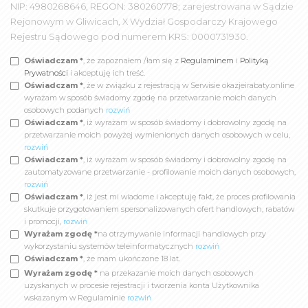
NIP: 4980268646, REGON: 380260778; zarejestrowana w Sądzie
Rejonowym w Gliwicach, X Wydział Gospodarczy Krajowego
Rejestru Sądowego pod numerem KRS: 0000731930.
Oświadczam *
, że zapoznałem /łam się z
Regulaminem
i
Polityką
Prywatności
i akceptuję ich treść.
Oświadczam *
, że w związku z rejestracją w Serwisie okazjeirabaty.online
wyrażam w sposób świadomy zgodę na przetwarzanie moich danych
osobowych podanych
rozwiń
Oświadczam *
, iż wyrażam w sposób świadomy i dobrowolny zgodę na
przetwarzanie moich powyżej wymienionych danych osobowych w celu,
rozwiń
Oświadczam *
, iż wyrażam w sposób świadomy i dobrowolny zgodę na
zautomatyzowane przetwarzanie - profilowanie moich danych osobowych,
rozwiń
Oświadczam *
, iż jest mi wiadome i akceptuję fakt, że proces profilowania
skutkuje przygotowaniem spersonalizowanych ofert handlowych, rabatów
i promocji,
rozwiń
Wyrażam zgodę *
na otrzymywanie informacji handlowych przy
wykorzystaniu systemów teleinformatycznych
rozwiń
Oświadczam *
, że mam ukończone 18 lat.
Wyrażam zgodę *
na przekazanie moich danych osobowych
uzyskanych w procesie rejestracji i tworzenia konta Użytkownika
wskazanym w Regulaminie
rozwiń