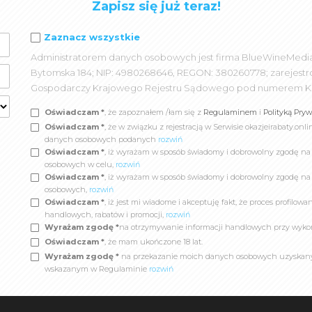
Zapisz się już teraz!
Zaznacz wszystkie
Administratorem danych osobowych jest firma BlueWineMedia spó
Bytomska 184; NIP: 4980268646, REGON: 380260778; zarejest
Gospodarczy Krajowego Rejestru Sądowego pod numerem K
Oświadczam *
, że zapoznałem /łam się z
Regulaminem
i
Polityką Pry
Oświadczam *
, że w związku z rejestracją w Serwisie okazjeirabaty.
danych osobowych podanych
rozwiń
Oświadczam *
, iż wyrażam w sposób świadomy i dobrowolny zgodę n
osobowych w celu,
rozwiń
Oświadczam *
, iż wyrażam w sposób świadomy i dobrowolny zgodę na
osobowych,
rozwiń
Oświadczam *
, iż jest mi wiadome i akceptuję fakt, że proces profil
handlowych, rabatów i promocji,
rozwiń
Wyrażam zgodę *
na otrzymywanie informacji handlowych przy wyko
Oświadczam *
, że mam ukończone 18 lat.
Wyrażam zgodę *
na przekazanie moich danych osobowych uzyskanych
wskazanym w Regulaminie
rozwiń