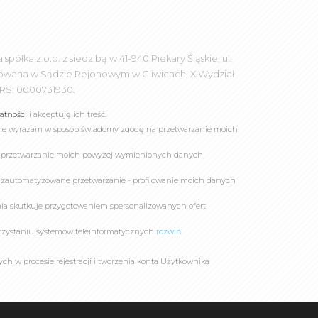
łka z o.o. z siedzibą w 41-940 Piekary Śląskie; ul.
rowana w Sądzie Rejonowym w Gliwicach, X Wydział
RS: 0000731930.
watności
i akceptuję ich treść.
online wyrażam w sposób świadomy zgodę na przetwarzanie moich
a przetwarzanie moich powyżej wymienionych danych
 zautomatyzowane przetwarzanie - profilowanie moich danych
owania skutkuje przygotowaniem spersonalizowanych ofert
rzystaniu systemów teleinformatycznych
rozwiń
 w procesie rejestracji i tworzenia konta Użytkownika