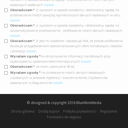
osobowych podanych
rozwiń
Oświadczam *
, iż wyrażam w sposób świadomy i dobrowolny zgodę na
przetwarzanie moich powyżej wymienionych danych osobowych w celu,
rozwiń
Oświadczam *
, iż wyrażam w sposób świadomy i dobrowolny zgodę na
zautomatyzowane przetwarzanie - profilowanie moich danych osobowych,
rozwiń
Oświadczam *
, iż jest mi wiadome i akceptuję fakt, że proces profilowania
skutkuje przygotowaniem spersonalizowanych ofert handlowych, rabatów
i promocji,
rozwiń
Wyrażam zgodę *
na otrzymywanie informacji handlowych przy
wykorzystaniu systemów teleinformatycznych
rozwiń
Oświadczam *
, że mam ukończone 18 lat.
Wyrażam zgodę *
na przekazanie moich danych osobowych
uzyskanych w procesie rejestracji i tworzenia konta Użytkownika
wskazanym w Regulaminie
rozwiń
© designed & copyright 2018
BlueWineMedia
Strona główna
Dodaj kupon
Polityka prywatności
Regulamin
Formularz do wypisu