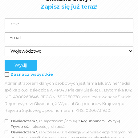
Zapisz się już teraz!
Zaznacz wszystkie
Administratorem danych osobowych jest firma BlueWineMedia
spółka z o.o. z siedzibą w 41-940 Piekary Śląskie; ul. Bytomska 184;
NIP: 4980268646, REGON: 380260778; zarejestrowana w Sądzie
Rejonowym w Gliwicach, X Wydział Gospodarczy Krajowego
Rejestru Sądowego pod numerem KRS: 0000731930.
Oświadczam *
, że zapoznałem /łam się z
Regulaminem
i
Polityką
Prywatności
i akceptuję ich treść.
Oświadczam *
, że w związku z rejestracją w Serwisie okazjeirabaty.online
wyrażam w sposób świadomy zgodę na przetwarzanie moich danych