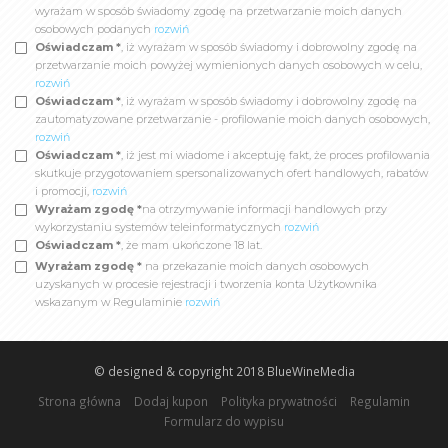
wyrażam w sposób świadomy zgodę na przetwarzanie moich danych
osobowych podanych
rozwiń
Oświadczam *
, iż wyrażam w sposób świadomy i dobrowolny zgodę na
przetwarzanie moich powyżej wymienionych danych osobowych w celu,
rozwiń
Oświadczam *
, iż wyrażam w sposób świadomy i dobrowolny zgodę na
zautomatyzowane przetwarzanie - profilowanie moich danych osobowych,
rozwiń
Oświadczam *
, iż jest mi wiadome i akceptuję fakt, że proces profilowania
skutkuje przygotowaniem spersonalizowanych ofert handlowych, rabatów
i promocji,
rozwiń
Wyrażam zgodę *
na otrzymywanie informacji handlowych przy
wykorzystaniu systemów teleinformatycznych
rozwiń
Oświadczam *
, że mam ukończone 18 lat.
Wyrażam zgodę *
na przekazanie moich danych osobowych
uzyskanych w procesie rejestracji i tworzenia konta Użytkownika
wskazanym w Regulaminie
rozwiń
© designed & copyright 2018
BlueWineMedia
Strona główna
Dodaj kupon
Polityka prywatności
Regulamin
Formularz do wypisu