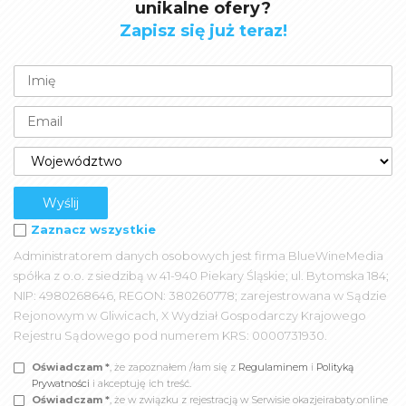
unikalne ofery?
Zapisz się już teraz!
Zaznacz wszystkie
Administratorem danych osobowych jest firma BlueWineMedia
spółka z o.o. z siedzibą w 41-940 Piekary Śląskie; ul. Bytomska 184;
NIP: 4980268646, REGON: 380260778; zarejestrowana w Sądzie
Rejonowym w Gliwicach, X Wydział Gospodarczy Krajowego
Rejestru Sądowego pod numerem KRS: 0000731930.
Oświadczam *
, że zapoznałem /łam się z
Regulaminem
i
Polityką
Prywatności
i akceptuję ich treść.
Oświadczam *
, że w związku z rejestracją w Serwisie okazjeirabaty.online