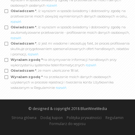
wyrażam w sposób świadomy zgodę na przetwarzanie moich danych
osobowych podanych
rozwiń
Oświadczam *
, iż wyrażam w sposób świadomy i dobrowolny zgodę na
przetwarzanie moich powyżej wymienionych danych osobowych w celu,
rozwiń
Oświadczam *
, iż wyrażam w sposób świadomy i dobrowolny zgodę na
zautomatyzowane przetwarzanie - profilowanie moich danych osobowych,
rozwiń
Oświadczam *
, iż jest mi wiadome i akceptuję fakt, że proces profilowania
skutkuje przygotowaniem spersonalizowanych ofert handlowych, rabatów
i promocji,
rozwiń
Wyrażam zgodę *
na otrzymywanie informacji handlowych przy
wykorzystaniu systemów teleinformatycznych
rozwiń
Oświadczam *
, że mam ukończone 18 lat.
Wyrażam zgodę *
na przekazanie moich danych osobowych
uzyskanych w procesie rejestracji i tworzenia konta Użytkownika
wskazanym w Regulaminie
rozwiń
© designed & copyright 2018
BlueWineMedia
Strona główna
Dodaj kupon
Polityka prywatności
Regulamin
Formularz do wypisu