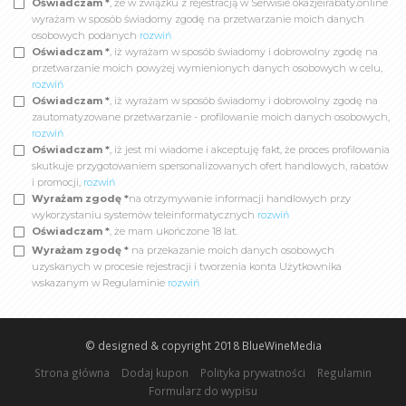
Oświadczam *
, że w związku z rejestracją w Serwisie okazjeirabaty.online
wyrażam w sposób świadomy zgodę na przetwarzanie moich danych
osobowych podanych
rozwiń
Oświadczam *
, iż wyrażam w sposób świadomy i dobrowolny zgodę na
przetwarzanie moich powyżej wymienionych danych osobowych w celu,
rozwiń
Oświadczam *
, iż wyrażam w sposób świadomy i dobrowolny zgodę na
zautomatyzowane przetwarzanie - profilowanie moich danych osobowych,
rozwiń
Oświadczam *
, iż jest mi wiadome i akceptuję fakt, że proces profilowania
skutkuje przygotowaniem spersonalizowanych ofert handlowych, rabatów
i promocji,
rozwiń
Wyrażam zgodę *
na otrzymywanie informacji handlowych przy
wykorzystaniu systemów teleinformatycznych
rozwiń
Oświadczam *
, że mam ukończone 18 lat.
Wyrażam zgodę *
na przekazanie moich danych osobowych
uzyskanych w procesie rejestracji i tworzenia konta Użytkownika
wskazanym w Regulaminie
rozwiń
© designed & copyright 2018
BlueWineMedia
Strona główna
Dodaj kupon
Polityka prywatności
Regulamin
Formularz do wypisu