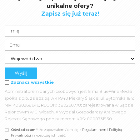
unikalne ofery?
Zapisz się już teraz!
Zaznacz wszystkie
Administratorem danych osobowych jest firma BlueWineMedia
spółka z o.o. z siedzibą w 41-940 Piekary Śląskie; ul. Bytomska 184;
NIP: 4980268646, REGON: 380260778; zarejestrowana w Sądzie
Rejonowym w Gliwicach, X Wydział Gospodarczy Krajowego
Rejestru Sądowego pod numerem KRS: 0000731930.
Oświadczam *
, że zapoznałem /łam się z
Regulaminem
i
Polityką
Prywatności
i akceptuję ich treść.