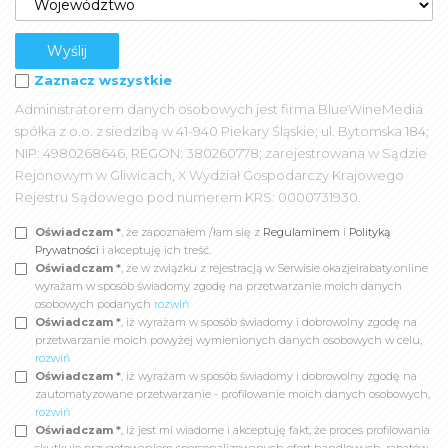
Zaznacz wszystkie
Administratorem danych osobowych jest firma BlueWineMedia
spółka z o.o. z siedzibą w 41-940 Piekary Śląskie; ul. Bytomska 184;
NIP: 4980268646, REGON: 380260778; zarejestrowana w Sądzie
Rejonowym w Gliwicach, X Wydział Gospodarczy Krajowego
Rejestru Sądowego pod numerem KRS: 0000731930.
Oświadczam *
, że zapoznałem /łam się z
Regulaminem
i
Polityką
Prywatności
i akceptuję ich treść.
Oświadczam *
, że w związku z rejestracją w Serwisie okazjeirabaty.online
wyrażam w sposób świadomy zgodę na przetwarzanie moich danych
osobowych podanych
rozwiń
Oświadczam *
, iż wyrażam w sposób świadomy i dobrowolny zgodę na
przetwarzanie moich powyżej wymienionych danych osobowych w celu,
rozwiń
Oświadczam *
, iż wyrażam w sposób świadomy i dobrowolny zgodę na
zautomatyzowane przetwarzanie - profilowanie moich danych osobowych,
rozwiń
Oświadczam *
, iż jest mi wiadome i akceptuję fakt, że proces profilowania