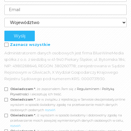
Zaznacz wszystkie
Administratorem danych osobowych jest firma BlueWineMedia
spółka z o.o. z siedzibą w 41-940 Piekary Śląskie; ul. Bytomska 184;
NIP: 4980268646, REGON: 380260778; zarejestrowana w Sądzie
Rejonowym w Gliwicach, X Wydział Gospodarczy Krajowego
Rejestru Sądowego pod numerem KRS: 0000731930.
Oświadczam *
, że zapoznałem /łam się z
Regulaminem
i
Polityką
Prywatności
i akceptuję ich treść.
Oświadczam *
, że w związku z rejestracją w Serwisie okazjeirabaty.online
wyrażam w sposób świadomy zgodę na przetwarzanie moich danych
osobowych podanych
rozwiń
Oświadczam *
, iż wyrażam w sposób świadomy i dobrowolny zgodę na
przetwarzanie moich powyżej wymienionych danych osobowych w celu,
rozwiń