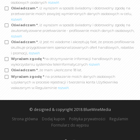
osobowych podanych
rozwiń
Oświadczam *
, iż wyrażam w sposób świadomy i dobrowolny zgodę na
przetwarzanie moich powyżej wymienionych danych osobowych w celu,
rozwiń
Oświadczam *
, iż wyrażam w sposób świadomy i dobrowolny zgodę na
zautomatyzowane przetwarzanie - profilowanie moich danych osobowych,
rozwiń
Oświadczam *
, iż jest mi wiadome i akceptuję fakt, że proces profilowania
skutkuje przygotowaniem spersonalizowanych ofert handlowych, rabatów
i promocji,
rozwiń
Wyrażam zgodę *
na otrzymywanie informacji handlowych przy
wykorzystaniu systemów teleinformatycznych
rozwiń
Oświadczam *
, że mam ukończone 18 lat.
Wyrażam zgodę *
na przekazanie moich danych osobowych
uzyskanych w procesie rejestracji i tworzenia konta Użytkownika
wskazanym w Regulaminie
rozwiń
© designed & copyright 2018
BlueWineMedia
Strona główna
Dodaj kupon
Polityka prywatności
Regulamin
Formularz do wypisu