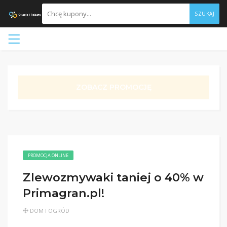
SZUKAJ
ZOBACZ PROMOCJĘ
PROMOCJA ONLINE
Zlewozmywaki taniej o 40% w
Primagran.pl!
DOM I OGRÓD