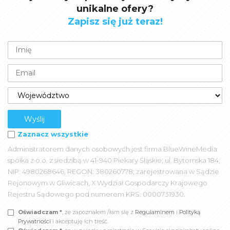
unikalne ofery?
Zapisz się już teraz!
Zaznacz wszystkie
Administratorem danych osobowych jest firma BlueWineMedia
spółka z o.o. z siedzibą w 41-940 Piekary Śląskie; ul. Bytomska 184;
NIP: 4980268646, REGON: 380260778; zarejestrowana w Sądzie
Rejonowym w Gliwicach, X Wydział Gospodarczy Krajowego
Rejestru Sądowego pod numerem KRS: 0000731930.
Oświadczam *
, że zapoznałem /łam się z
Regulaminem
i
Polityką
Prywatności
i akceptuję ich treść.