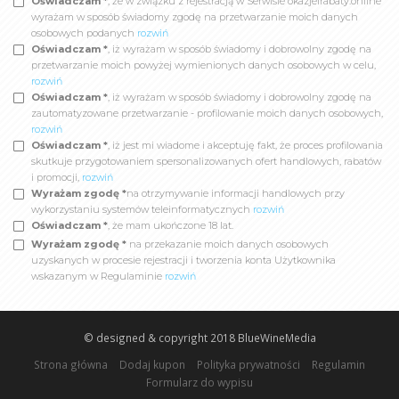
Oświadczam *
, że w związku z rejestracją w Serwisie okazjeirabaty.online
wyrażam w sposób świadomy zgodę na przetwarzanie moich danych
osobowych podanych
rozwiń
Oświadczam *
, iż wyrażam w sposób świadomy i dobrowolny zgodę na
przetwarzanie moich powyżej wymienionych danych osobowych w celu,
rozwiń
Oświadczam *
, iż wyrażam w sposób świadomy i dobrowolny zgodę na
zautomatyzowane przetwarzanie - profilowanie moich danych osobowych,
rozwiń
Oświadczam *
, iż jest mi wiadome i akceptuję fakt, że proces profilowania
skutkuje przygotowaniem spersonalizowanych ofert handlowych, rabatów
i promocji,
rozwiń
Wyrażam zgodę *
na otrzymywanie informacji handlowych przy
wykorzystaniu systemów teleinformatycznych
rozwiń
Oświadczam *
, że mam ukończone 18 lat.
Wyrażam zgodę *
na przekazanie moich danych osobowych
uzyskanych w procesie rejestracji i tworzenia konta Użytkownika
wskazanym w Regulaminie
rozwiń
© designed & copyright 2018
BlueWineMedia
Strona główna
Dodaj kupon
Polityka prywatności
Regulamin
Formularz do wypisu