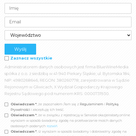
Zaznacz wszystkie
Administratorem danych osobowych jest firma BlueWineMedia
spółka z o.o. z siedzibą w 41-940 Piekary Śląskie; ul. Bytomska 184;
NIP: 4980268646, REGON: 380260778; zarejestrowana w Sądzie
Rejonowym w Gliwicach, X Wydział Gospodarczy Krajowego
Rejestru Sądowego pod numerem KRS: 0000731930.
Oświadczam *
, że zapoznałem /łam się z
Regulaminem
i
Polityką
Prywatności
i akceptuję ich treść.
Oświadczam *
, że w związku z rejestracją w Serwisie okazjeirabaty.online
wyrażam w sposób świadomy zgodę na przetwarzanie moich danych
osobowych podanych
rozwiń
Oświadczam *
, iż wyrażam w sposób świadomy i dobrowolny zgodę na