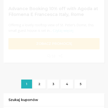
Advance Booking 10% off with Agoda at
Filomena E Francesca Italy, Rome
Offering a lovely rooftop view of St. Peter’s Dome, this
small guest house is set in...
Czytaj więcej
ZOBACZ PROMOCJĘ
53
1
2
3
4
5
Szukaj kuponów