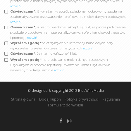
przetwarzanie moich powyżej wymienionych danych osobowych w celu,
rozwiń
Oświadczam *
, iż wyrażam w sposób świadomy i dobrowolny zgodę na
zautomatyzowane przetwarzanie - profilowanie moich danych osobowych,
rozwiń
Oświadczam *
, iż jest mi wiadome i akceptuję fakt, że proces profilowania
skutkuje przygotowaniem spersonalizowanych ofert handlowych, rabatów
i promocji,
rozwiń
Wyrażam zgodę *
na otrzymywanie informacji handlowych przy
wykorzystaniu systemów teleinformatycznych
rozwiń
Oświadczam *
, że mam ukończone 18 lat.
Wyrażam zgodę *
na przekazanie moich danych osobowych
uzyskanych w procesie rejestracji i tworzenia konta Użytkownika
wskazanym w Regulaminie
rozwiń
© designed & copyright 2018
BlueWineMedia
Strona główna
Dodaj kupon
Polityka prywatności
Regulamin
Formularz do wypisu