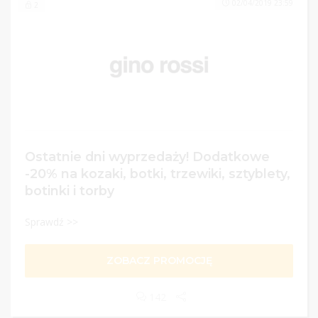
02/04/2019 23:59
2
Ostatnie dni wyprzedaży! Dodatkowe
-20% na kozaki, botki, trzewiki, sztyblety,
botinki i torby
Sprawdź >>
ZOBACZ PROMOCJĘ
142