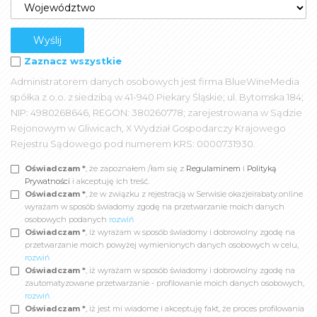
Zaznacz wszystkie
Administratorem danych osobowych jest firma BlueWineMedia
spółka z o.o. z siedzibą w 41-940 Piekary Śląskie; ul. Bytomska 184;
NIP: 4980268646, REGON: 380260778; zarejestrowana w Sądzie
Rejonowym w Gliwicach, X Wydział Gospodarczy Krajowego
Rejestru Sądowego pod numerem KRS: 0000731930.
Oświadczam *
, że zapoznałem /łam się z
Regulaminem
i
Polityką
Prywatności
i akceptuję ich treść.
Oświadczam *
, że w związku z rejestracją w Serwisie okazjeirabaty.online
wyrażam w sposób świadomy zgodę na przetwarzanie moich danych
osobowych podanych
rozwiń
Oświadczam *
, iż wyrażam w sposób świadomy i dobrowolny zgodę na
przetwarzanie moich powyżej wymienionych danych osobowych w celu,
rozwiń
Oświadczam *
, iż wyrażam w sposób świadomy i dobrowolny zgodę na
zautomatyzowane przetwarzanie - profilowanie moich danych osobowych,
rozwiń
Oświadczam *
, iż jest mi wiadome i akceptuję fakt, że proces profilowania