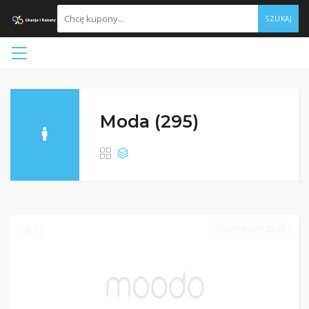
SZUKAJ
Moda (295)
02/04/2019 23:59
1