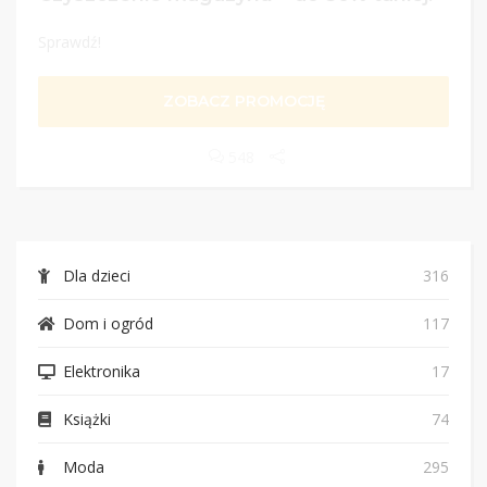
Sprawdź!
ZOBACZ PROMOCJĘ
548
Dla dzieci
316
Dom i ogród
117
Elektronika
17
Książki
74
Moda
295