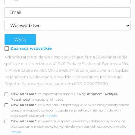
Zaznacz wszystkie
Administratorem danych osobowych jest firma BlueWineMedia
spółka z o.o. z siedzibą w 41-940 Piekary Śląskie; ul. Bytomska 184;
NIP: 4980268646, REGON: 380260778; zarejestrowana w Sądzie
Rejonowym w Gliwicach, X Wydział Gospodarczy Krajowego
Rejestru Sądowego pod numerem KRS: 0000731930.
Oświadczam *
, że zapoznałem /łam się z
Regulaminem
i
Polityką
Prywatności
i akceptuję ich treść.
Oświadczam *
, że w związku z rejestracją w Serwisie okazjeirabaty.online
wyrażam w sposób świadomy zgodę na przetwarzanie moich danych
osobowych podanych
rozwiń
Oświadczam *
, iż wyrażam w sposób świadomy i dobrowolny zgodę na
przetwarzanie moich powyżej wymienionych danych osobowych w celu,
rozwiń