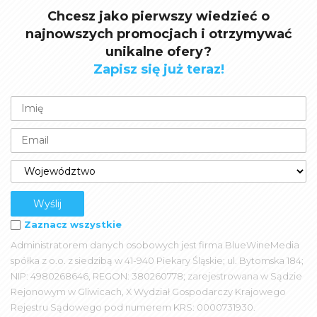
Chcesz jako pierwszy wiedzieć o
najnowszych promocjach i otrzymywać
unikalne ofery?
Zapisz się już teraz!
Zaznacz wszystkie
Administratorem danych osobowych jest firma BlueWineMedia
spółka z o.o. z siedzibą w 41-940 Piekary Śląskie; ul. Bytomska 184;
NIP: 4980268646, REGON: 380260778; zarejestrowana w Sądzie
Rejonowym w Gliwicach, X Wydział Gospodarczy Krajowego
Rejestru Sądowego pod numerem KRS: 0000731930.