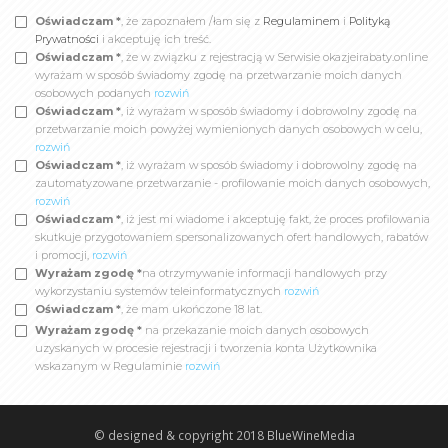
Oświadczam *
, że zapoznałem /łam się z
Regulaminem
i
Polityką
Prywatności
i akceptuję ich treść.
Oświadczam *
, że w związku z rejestracją w Serwisie okazjeirabaty.online
wyrażam w sposób świadomy zgodę na przetwarzanie moich danych
osobowych podanych
rozwiń
Oświadczam *
, iż wyrażam w sposób świadomy i dobrowolny zgodę na
przetwarzanie moich powyżej wymienionych danych osobowych w celu,
rozwiń
Oświadczam *
, iż wyrażam w sposób świadomy i dobrowolny zgodę na
zautomatyzowane przetwarzanie - profilowanie moich danych osobowych,
rozwiń
Oświadczam *
, iż jest mi wiadome i akceptuję fakt, że proces profilowania
skutkuje przygotowaniem spersonalizowanych ofert handlowych, rabatów
i promocji,
rozwiń
Wyrażam zgodę *
na otrzymywanie informacji handlowych przy
wykorzystaniu systemów teleinformatycznych
rozwiń
Oświadczam *
, że mam ukończone 18 lat.
Wyrażam zgodę *
na przekazanie moich danych osobowych
uzyskanych w procesie rejestracji i tworzenia konta Użytkownika
wskazanym w Regulaminie
rozwiń
© designed & copyright 2018
BlueWineMedia