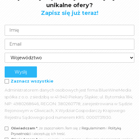
unikalne ofery?
Zapisz się już teraz!
Zaznacz wszystkie
Administratorem danych osobowych jest firma BlueWineMedia
spółka z o.o. z siedzibą w 41-940 Piekary Śląskie; ul. Bytomska 184;
NIP: 4980268646, REGON: 380260778; zarejestrowana w Sądzie
Rejonowym w Gliwicach, X Wydział Gospodarczy Krajowego
Rejestru Sądowego pod numerem KRS: 0000731930.
Oświadczam *
, że zapoznałem /łam się z
Regulaminem
i
Polityką
Prywatności
i akceptuję ich treść.