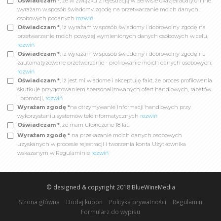
Oświadczam *
, że w związku z rejestracją w Serwisie okazjeirabaty.online
wyrażam w sposób świadomy zgodę na przetwarzanie moich danych
osobowych podanych
rozwiń
Oświadczam *
, iż wyrażam w sposób świadomy i dobrowolny zgodę na
przetwarzanie moich powyżej wymienionych danych osobowych w celu,
rozwiń
Oświadczam *
, iż wyrażam w sposób świadomy i dobrowolny zgodę na
zautomatyzowane przetwarzanie - profilowanie moich danych osobowych,
rozwiń
Oświadczam *
, iż jest mi wiadome i akceptuję fakt, że proces profilowania
skutkuje przygotowaniem spersonalizowanych ofert handlowych, rabatów
i promocji,
rozwiń
Wyrażam zgodę *
na otrzymywanie informacji handlowych przy
wykorzystaniu systemów teleinformatycznych
rozwiń
Oświadczam *
, że mam ukończone 18 lat.
Wyrażam zgodę *
na przekazanie moich danych osobowych
uzyskanych w procesie rejestracji i tworzenia konta Użytkownika
wskazanym w Regulaminie
rozwiń
© designed & copyright 2018
BlueWineMedia
Strona główna
Dodaj kupon
Polityka prywatności
Regulamin
Formularz do wypisu