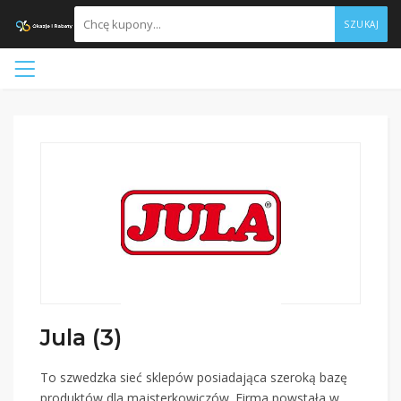
SZUKAJ
Jula (3)
To szwedzka sieć sklepów posiadająca szeroką bazę
produktów dla majsterkowiczów. Firma powstała w