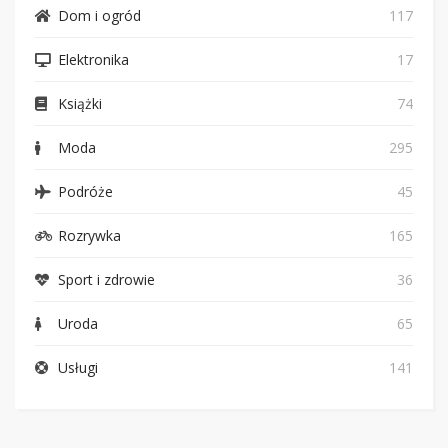
Dom i ogród
117
Elektronika
17
Książki
74
Moda
295
Podróże
45
Rozrywka
165
Sport i zdrowie
36
Uroda
65
Usługi
141