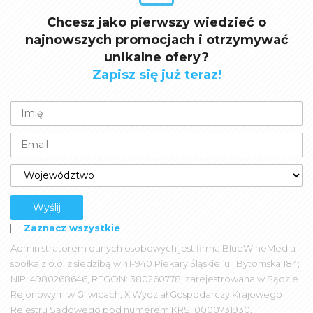
Chcesz jako pierwszy wiedzieć o
najnowszych promocjach i otrzymywać
unikalne ofery?
Zapisz się już teraz!
Zaznacz wszystkie
Administratorem danych osobowych jest firma BlueWineMedia
spółka z o.o. z siedzibą w 41-940 Piekary Śląskie; ul. Bytomska 184;
NIP: 4980268646, REGON: 380260778; zarejestrowana w Sądzie
Rejonowym w Gliwicach, X Wydział Gospodarczy Krajowego
Rejestru Sądowego pod numerem KRS: 0000731930.