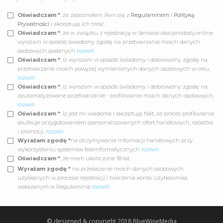
Oświadczam *
, że zapoznałem /łam się z
Regulaminem
i
Polityką
Prywatności
i akceptuję ich treść.
Oświadczam *
, że w związku z rejestracją w Serwisie okazjeirabaty.online
wyrażam w sposób świadomy zgodę na przetwarzanie moich danych
osobowych podanych
rozwiń
Oświadczam *
, iż wyrażam w sposób świadomy i dobrowolny zgodę na
przetwarzanie moich powyżej wymienionych danych osobowych w celu,
rozwiń
Oświadczam *
, iż wyrażam w sposób świadomy i dobrowolny zgodę na
zautomatyzowane przetwarzanie - profilowanie moich danych osobowych,
rozwiń
Oświadczam *
, iż jest mi wiadome i akceptuję fakt, że proces profilowania
skutkuje przygotowaniem spersonalizowanych ofert handlowych, rabatów
i promocji,
rozwiń
Wyrażam zgodę *
na otrzymywanie informacji handlowych przy
wykorzystaniu systemów teleinformatycznych
rozwiń
Oświadczam *
, że mam ukończone 18 lat.
Wyrażam zgodę *
na przekazanie moich danych osobowych
uzyskanych w procesie rejestracji i tworzenia konta Użytkownika
wskazanym w Regulaminie
rozwiń
© designed & copyright 2018
BlueWineMedia