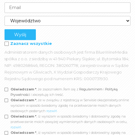
Zaznacz wszystkie
Administratorem danych osobowych jest firma BlueWineMedia
spółka z o.o. z siedzibą w 41-940 Piekary Śląskie; ul. Bytomska 184;
NIP: 4980268646, REGON: 380260778; zarejestrowana w Sądzie
Rejonowym w Gliwicach, X Wydział Gospodarczy Krajowego
Rejestru Sądowego pod numerem KRS: 0000731930.
Oświadczam *
, że zapoznałem /łam się z
Regulaminem
i
Polityką
Prywatności
i akceptuję ich treść.
Oświadczam *
, że w związku z rejestracją w Serwisie okazjeirabaty.online
wyrażam w sposób świadomy zgodę na przetwarzanie moich danych
osobowych podanych
rozwiń
Oświadczam *
, iż wyrażam w sposób świadomy i dobrowolny zgodę na
przetwarzanie moich powyżej wymienionych danych osobowych w celu,
rozwiń
Oświadczam *
, iż wyrażam w sposób świadomy i dobrowolny zgodę na