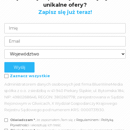
unikalne ofery?
Zapisz się już teraz!
Zaznacz wszystkie
Administratorem danych osobowych jest firma BlueWineMedia
spółka z o.o. z siedzibą w 41-940 Piekary Śląskie; ul. Bytomska 184;
NIP: 4980268646, REGON: 380260778; zarejestrowana w Sądzie
Rejonowym w Gliwicach, X Wydział Gospodarczy Krajowego
Rejestru Sądowego pod numerem KRS: 0000731930.
Oświadczam *
, że zapoznałem /łam się z
Regulaminem
i
Polityką
Prywatności
i akceptuję ich treść.