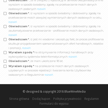
Oświadczam *
, że w związku z rejestracją w Serwisie okazjeirabaty.online
wyrażam w sposób świadomy zgodę na przetwarzanie moich danych
osobowych podanych
rozwiń
Oświadczam *
, iż wyrażam w sposób świadomy i dobrowolny zgodę na
przetwarzanie moich powyżej wymienionych danych osobowych w celu,
rozwiń
Oświadczam *
, iż wyrażam w sposób świadomy i dobrowolny zgodę na
zautomatyzowane przetwarzanie - profilowanie moich danych osobowych,
rozwiń
Oświadczam *
, iż jest mi wiadome i akceptuję fakt, że proces profilowania
skutkuje przygotowaniem spersonalizowanych ofert handlowych, rabatów
i promocji,
rozwiń
Wyrażam zgodę *
na otrzymywanie informacji handlowych przy
wykorzystaniu systemów teleinformatycznych
rozwiń
Oświadczam *
, że mam ukończone 18 lat.
Wyrażam zgodę *
na przekazanie moich danych osobowych
uzyskanych w procesie rejestracji i tworzenia konta Użytkownika
wskazanym w Regulaminie
rozwiń
© designed & copyright 2018
BlueWineMedia
Strona główna
Dodaj kupon
Polityka prywatności
Regulamin
Formularz do wypisu