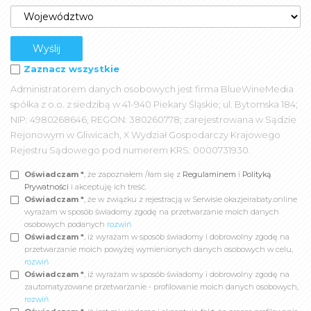
Zaznacz wszystkie
Administratorem danych osobowych jest firma BlueWineMedia
spółka z o.o. z siedzibą w 41-940 Piekary Śląskie; ul. Bytomska 184;
NIP: 4980268646, REGON: 380260778; zarejestrowana w Sądzie
Rejonowym w Gliwicach, X Wydział Gospodarczy Krajowego
Rejestru Sądowego pod numerem KRS: 0000731930.
Oświadczam *
, że zapoznałem /łam się z
Regulaminem
i
Polityką
Prywatności
i akceptuję ich treść.
Oświadczam *
, że w związku z rejestracją w Serwisie okazjeirabaty.online
wyrażam w sposób świadomy zgodę na przetwarzanie moich danych
osobowych podanych
rozwiń
Oświadczam *
, iż wyrażam w sposób świadomy i dobrowolny zgodę na
przetwarzanie moich powyżej wymienionych danych osobowych w celu,
rozwiń
Oświadczam *
, iż wyrażam w sposób świadomy i dobrowolny zgodę na
zautomatyzowane przetwarzanie - profilowanie moich danych osobowych,
rozwiń