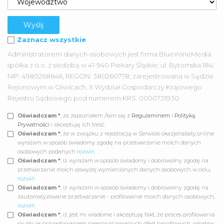
Zaznacz wszystkie
Administratorem danych osobowych jest firma BlueWineMedia
spółka z o.o. z siedzibą w 41-940 Piekary Śląskie; ul. Bytomska 184;
NIP: 4980268646, REGON: 380260778; zarejestrowana w Sądzie
Rejonowym w Gliwicach, X Wydział Gospodarczy Krajowego
Rejestru Sądowego pod numerem KRS: 0000731930.
Oświadczam *
, że zapoznałem /łam się z
Regulaminem
i
Polityką
Prywatności
i akceptuję ich treść.
Oświadczam *
, że w związku z rejestracją w Serwisie okazjeirabaty.online
wyrażam w sposób świadomy zgodę na przetwarzanie moich danych
osobowych podanych
rozwiń
Oświadczam *
, iż wyrażam w sposób świadomy i dobrowolny zgodę na
przetwarzanie moich powyżej wymienionych danych osobowych w celu,
rozwiń
Oświadczam *
, iż wyrażam w sposób świadomy i dobrowolny zgodę na
zautomatyzowane przetwarzanie - profilowanie moich danych osobowych,
rozwiń
Oświadczam *
, iż jest mi wiadome i akceptuję fakt, że proces profilowania
skutkuje przygotowaniem spersonalizowanych ofert handlowych, rabatów