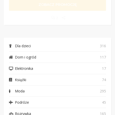
ZOBACZ PROMOCJĘ
2
Dla dzieci
316
Dom i ogród
117
Elektronika
17
Książki
74
Moda
295
Podróże
45
Rozrywka
165