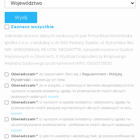
Zaznacz wszystkie
Administratorem danych osobowych jest firma BlueWineMedia
spółka z o.o. z siedzibą w 41-940 Piekary Śląskie; ul. Bytomska 184;
NIP: 4980268646, REGON: 380260778; zarejestrowana w Sądzie
Rejonowym w Gliwicach, X Wydział Gospodarczy Krajowego
Rejestru Sądowego pod numerem KRS: 0000731930.
Oświadczam *
, że zapoznałem /łam się z
Regulaminem
i
Polityką
Prywatności
i akceptuję ich treść.
Oświadczam *
, że w związku z rejestracją w Serwisie okazjeirabaty.online
wyrażam w sposób świadomy zgodę na przetwarzanie moich danych
osobowych podanych
rozwiń
Oświadczam *
, iż wyrażam w sposób świadomy i dobrowolny zgodę na
przetwarzanie moich powyżej wymienionych danych osobowych w celu,
rozwiń
Oświadczam *
, iż wyrażam w sposób świadomy i dobrowolny zgodę na
zautomatyzowane przetwarzanie - profilowanie moich danych osobowych,
rozwiń
Oświadczam *
, iż jest mi wiadome i akceptuję fakt, że proces profilowania