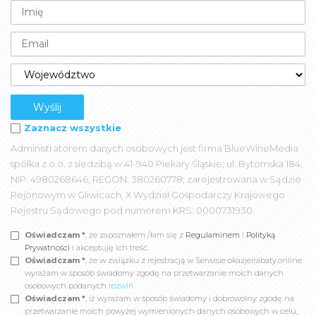
Zaznacz wszystkie
Administratorem danych osobowych jest firma BlueWineMedia
spółka z o.o. z siedzibą w 41-940 Piekary Śląskie; ul. Bytomska 184;
NIP: 4980268646, REGON: 380260778; zarejestrowana w Sądzie
Rejonowym w Gliwicach, X Wydział Gospodarczy Krajowego
Rejestru Sądowego pod numerem KRS: 0000731930.
Oświadczam *
, że zapoznałem /łam się z
Regulaminem
i
Polityką
Prywatności
i akceptuję ich treść.
Oświadczam *
, że w związku z rejestracją w Serwisie okazjeirabaty.online
wyrażam w sposób świadomy zgodę na przetwarzanie moich danych
osobowych podanych
rozwiń
Oświadczam *
, iż wyrażam w sposób świadomy i dobrowolny zgodę na
przetwarzanie moich powyżej wymienionych danych osobowych w celu,