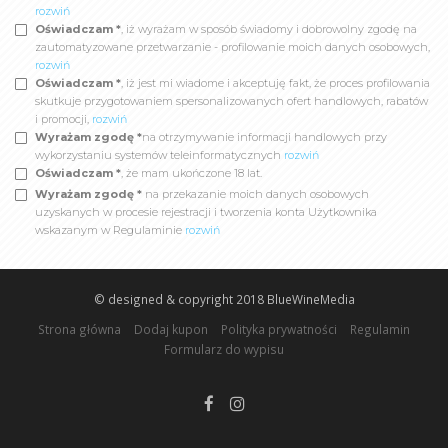
rozwiń
Oświadczam *
, iż wyrażam w sposób świadomy i dobrowolny zgodę na
zautomatyzowane przetwarzanie - profilowanie moich danych osobowych,
rozwiń
Oświadczam *
, iż jest mi wiadome i akceptuję fakt, że proces profilowania
skutkuje przygotowaniem spersonalizowanych ofert handlowych, rabatów
i promocji,
rozwiń
Wyrażam zgodę *
na otrzymywanie informacji handlowych przy
wykorzystaniu systemów teleinformatycznych
rozwiń
Oświadczam *
, że mam ukończone 18 lat.
Wyrażam zgodę *
na przekazanie moich danych osobowych
uzyskanych w procesie rejestracji i tworzenia konta Użytkownika
wskazanym w Regulaminie
rozwiń
© designed & copyright 2018
BlueWineMedia
Strona główna
Dodaj kupon
Polityka prywatności
Regulamin
Formularz do wypisu