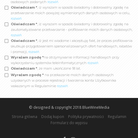
osobowych podanych
rozwiń
Oświadczam *
, iż wyrażam w sposób świadomy i dobrowolny zgodę na
przetwarzanie moich powyżej wymienionych danych osobowych w celu,
rozwiń
Oświadczam *
, iż wyrażam w sposób świadomy i dobrowolny zgodę na
zautomatyzowane przetwarzanie - profilowanie moich danych osobowych,
rozwiń
Oświadczam *
, iż jest mi wiadome i akceptuję fakt, że proces profilowania
skutkuje przygotowaniem spersonalizowanych ofert handlowych, rabatów
i promocji,
rozwiń
Wyrażam zgodę *
na otrzymywanie informacji handlowych przy
wykorzystaniu systemów teleinformatycznych
rozwiń
Oświadczam *
, że mam ukończone 18 lat.
Wyrażam zgodę *
na przekazanie moich danych osobowych
uzyskanych w procesie rejestracji i tworzenia konta Użytkownika
wskazanym w Regulaminie
rozwiń
© designed & copyright 2018
BlueWineMedia
Strona główna
Dodaj kupon
Polityka prywatności
Regulamin
Formularz do wypisu