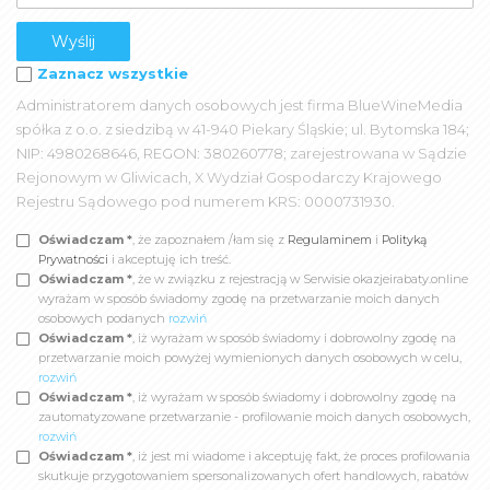
Zaznacz wszystkie
Administratorem danych osobowych jest firma BlueWineMedia
spółka z o.o. z siedzibą w 41-940 Piekary Śląskie; ul. Bytomska 184;
NIP: 4980268646, REGON: 380260778; zarejestrowana w Sądzie
Rejonowym w Gliwicach, X Wydział Gospodarczy Krajowego
Rejestru Sądowego pod numerem KRS: 0000731930.
Oświadczam *
, że zapoznałem /łam się z
Regulaminem
i
Polityką
Prywatności
i akceptuję ich treść.
Oświadczam *
, że w związku z rejestracją w Serwisie okazjeirabaty.online
wyrażam w sposób świadomy zgodę na przetwarzanie moich danych
osobowych podanych
rozwiń
Oświadczam *
, iż wyrażam w sposób świadomy i dobrowolny zgodę na
przetwarzanie moich powyżej wymienionych danych osobowych w celu,
rozwiń
Oświadczam *
, iż wyrażam w sposób świadomy i dobrowolny zgodę na
zautomatyzowane przetwarzanie - profilowanie moich danych osobowych,
rozwiń
Oświadczam *
, iż jest mi wiadome i akceptuję fakt, że proces profilowania
skutkuje przygotowaniem spersonalizowanych ofert handlowych, rabatów