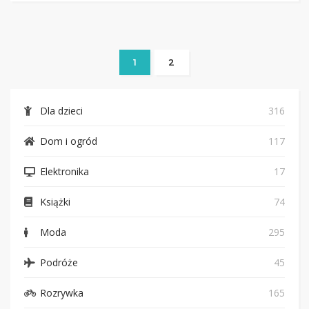
1
2
Dla dzieci
316
Dom i ogród
117
Elektronika
17
Książki
74
Moda
295
Podróże
45
Rozrywka
165