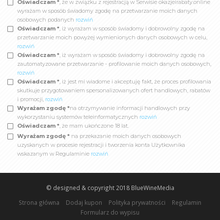
Oświadczam *
, że w związku z rejestracją w Serwisie okazjeirabaty.online
wyrażam w sposób świadomy zgodę na przetwarzanie moich danych
osobowych podanych
rozwiń
Oświadczam *
, iż wyrażam w sposób świadomy i dobrowolny zgodę na
przetwarzanie moich powyżej wymienionych danych osobowych w celu,
rozwiń
Oświadczam *
, iż wyrażam w sposób świadomy i dobrowolny zgodę na
zautomatyzowane przetwarzanie - profilowanie moich danych osobowych,
rozwiń
Oświadczam *
, iż jest mi wiadome i akceptuję fakt, że proces profilowania
skutkuje przygotowaniem spersonalizowanych ofert handlowych, rabatów
i promocji,
rozwiń
Wyrażam zgodę *
na otrzymywanie informacji handlowych przy
wykorzystaniu systemów teleinformatycznych
rozwiń
Oświadczam *
, że mam ukończone 18 lat.
Wyrażam zgodę *
na przekazanie moich danych osobowych
uzyskanych w procesie rejestracji i tworzenia konta Użytkownika
wskazanym w Regulaminie
rozwiń
© designed & copyright 2018
BlueWineMedia
Strona główna
Dodaj kupon
Polityka prywatności
Regulamin
Formularz do wypisu