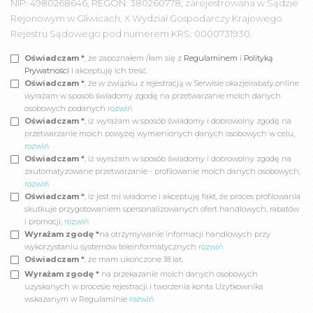
NIP: 4980268646, REGON: 380260778; zarejestrowana w Sądzie
Rejonowym w Gliwicach, X Wydział Gospodarczy Krajowego
Rejestru Sądowego pod numerem KRS: 0000731930.
Oświadczam *
, że zapoznałem /łam się z
Regulaminem
i
Polityką
Prywatności
i akceptuję ich treść.
Oświadczam *
, że w związku z rejestracją w Serwisie okazjeirabaty.online
wyrażam w sposób świadomy zgodę na przetwarzanie moich danych
osobowych podanych
rozwiń
Oświadczam *
, iż wyrażam w sposób świadomy i dobrowolny zgodę na
przetwarzanie moich powyżej wymienionych danych osobowych w celu,
rozwiń
Oświadczam *
, iż wyrażam w sposób świadomy i dobrowolny zgodę na
zautomatyzowane przetwarzanie - profilowanie moich danych osobowych,
rozwiń
Oświadczam *
, iż jest mi wiadome i akceptuję fakt, że proces profilowania
skutkuje przygotowaniem spersonalizowanych ofert handlowych, rabatów
i promocji,
rozwiń
Wyrażam zgodę *
na otrzymywanie informacji handlowych przy
wykorzystaniu systemów teleinformatycznych
rozwiń
Oświadczam *
, że mam ukończone 18 lat.
Wyrażam zgodę *
na przekazanie moich danych osobowych
uzyskanych w procesie rejestracji i tworzenia konta Użytkownika
wskazanym w Regulaminie
rozwiń