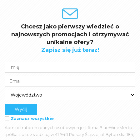
Chcesz jako pierwszy wiedzieć o
najnowszych promocjach i otrzymywać
unikalne ofery?
Zapisz się już teraz!
Zaznacz wszystkie
Administratorem danych osobowych jest firma BlueWineMedia
spółka z o.o. z siedzibą w 41-940 Piekary Śląskie; ul. Bytomska 184;