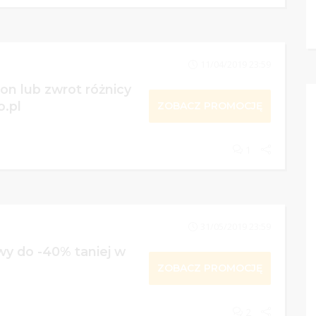
11/04/2019 23:59
on lub zwrot różnicy
o.pl
ZOBACZ PROMOCJĘ
1
31/05/2019 23:59
wy do -40% taniej w
ZOBACZ PROMOCJĘ
2