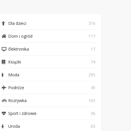
Dla dzieci
316
Dom i ogród
117
Elektronika
17
Książki
74
Moda
295
Podróże
45
Rozrywka
165
Sport i zdrowie
36
Uroda
65