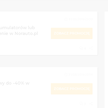
31/03/2019 23:59
kumulatorów lub
enie w Norauto.pl
ZOBACZ PROMOCJĘ
4
31/03/2019 23:59
wy do -40% w
ZOBACZ PROMOCJĘ
3