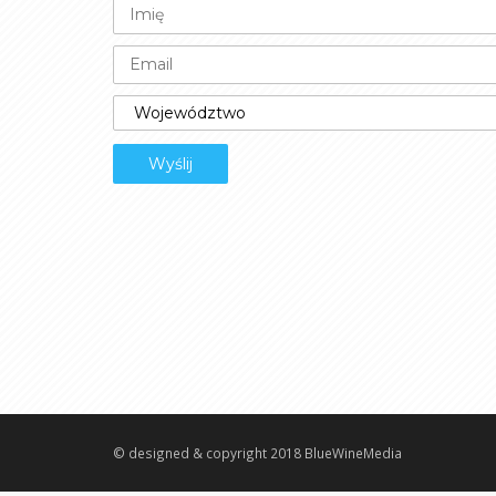
© designed & copyright 2018
BlueWineMedia