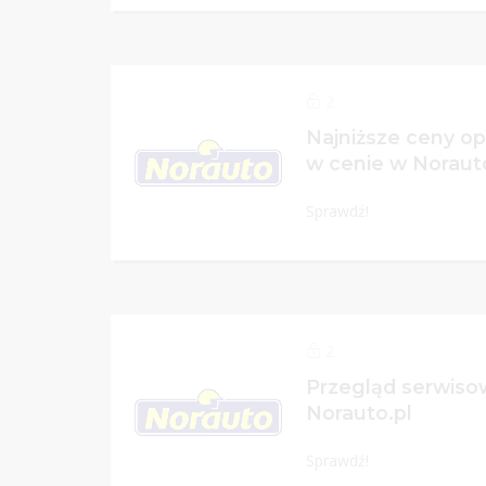
2
Najniższe ceny op
w cenie w Noraut
Sprawdź!
2
Przegląd serwiso
Norauto.pl
Sprawdź!