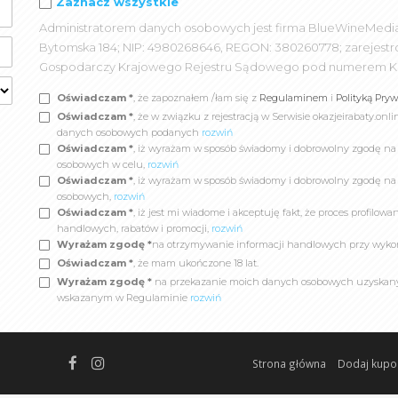
Zaznacz wszystkie
Administratorem danych osobowych jest firma BlueWineMedia spó
Bytomska 184; NIP: 4980268646, REGON: 380260778; zarejest
Gospodarczy Krajowego Rejestru Sądowego pod numerem K
Oświadczam *
, że zapoznałem /łam się z
Regulaminem
i
Polityką Pry
Oświadczam *
, że w związku z rejestracją w Serwisie okazjeirabaty.
danych osobowych podanych
rozwiń
Oświadczam *
, iż wyrażam w sposób świadomy i dobrowolny zgodę n
osobowych w celu,
rozwiń
Oświadczam *
, iż wyrażam w sposób świadomy i dobrowolny zgodę na
osobowych,
rozwiń
Oświadczam *
, iż jest mi wiadome i akceptuję fakt, że proces profil
handlowych, rabatów i promocji,
rozwiń
Wyrażam zgodę *
na otrzymywanie informacji handlowych przy wyko
Oświadczam *
, że mam ukończone 18 lat.
Wyrażam zgodę *
na przekazanie moich danych osobowych uzyskanych
wskazanym w Regulaminie
rozwiń
Strona główna
Dodaj kupo