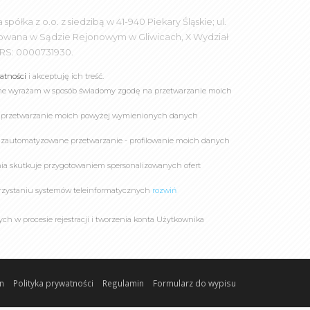
łka z o.o. z siedzibą w 41-940 Piekary Śląskie; ul.
rowana w Sądzie Rejonowym w Gliwicach, X Wydział
RS: 0000731930.
watności
i akceptuję ich treść.
online wyrażam w sposób świadomy zgodę na przetwarzanie moich
a przetwarzanie moich powyżej wymienionych danych
 zautomatyzowane przetwarzanie - profilowanie moich danych
owania skutkuje przygotowaniem spersonalizowanych ofert
rzystaniu systemów teleinformatycznych
rozwiń
 w procesie rejestracji i tworzenia konta Użytkownika
n
Polityka prywatności
Regulamin
Formularz do wypisu