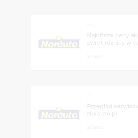
2
Najniższe ceny a
zwrot różnicy w c
Sprawdź!
1
Przegląd serwiso
Norauto.pl
Sprawdź!