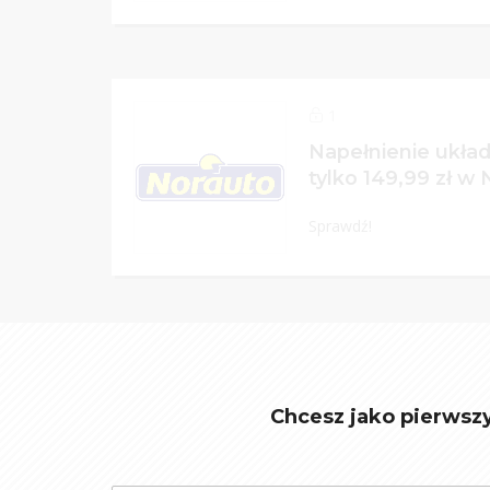
1
Napełnienie układ
tylko 149,99 zł w 
Sprawdź!
Chcesz jako pierwsz