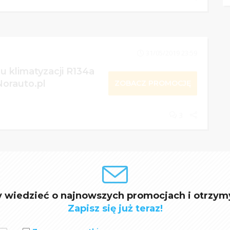
31/05/2019 23:59
u klimatyzacji R134a
Norauto.pl
ZOBACZ PROMOCJĘ
3
y wiedzieć o najnowszych promocjach i otrzym
Zapisz się już teraz!