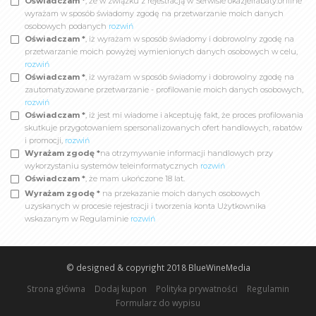
Oświadczam *
, że w związku z rejestracją w Serwisie okazjeirabaty.online
wyrażam w sposób świadomy zgodę na przetwarzanie moich danych
osobowych podanych
rozwiń
Oświadczam *
, iż wyrażam w sposób świadomy i dobrowolny zgodę na
przetwarzanie moich powyżej wymienionych danych osobowych w celu,
rozwiń
Oświadczam *
, iż wyrażam w sposób świadomy i dobrowolny zgodę na
zautomatyzowane przetwarzanie - profilowanie moich danych osobowych,
rozwiń
Oświadczam *
, iż jest mi wiadome i akceptuję fakt, że proces profilowania
skutkuje przygotowaniem spersonalizowanych ofert handlowych, rabatów
i promocji,
rozwiń
Wyrażam zgodę *
na otrzymywanie informacji handlowych przy
wykorzystaniu systemów teleinformatycznych
rozwiń
Oświadczam *
, że mam ukończone 18 lat.
Wyrażam zgodę *
na przekazanie moich danych osobowych
uzyskanych w procesie rejestracji i tworzenia konta Użytkownika
wskazanym w Regulaminie
rozwiń
© designed & copyright 2018
BlueWineMedia
Strona główna
Dodaj kupon
Polityka prywatności
Regulamin
Formularz do wypisu