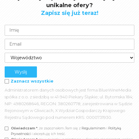
unikalne ofery?
Zapisz się już teraz!
Zaznacz wszystkie
Administratorem danych osobowych jest firma BlueWineMedia
spółka z o.o. z siedzibą w 41-940 Piekary Śląskie; ul. Bytomska 184;
NIP: 4980268646, REGON: 380260778; zarejestrowana w Sądzie
Rejonowym w Gliwicach, X Wydział Gospodarczy Krajowego
Rejestru Sądowego pod numerem KRS: 0000731930.
Oświadczam *
, że zapoznałem /łam się z
Regulaminem
i
Polityką
Prywatności
i akceptuję ich treść.