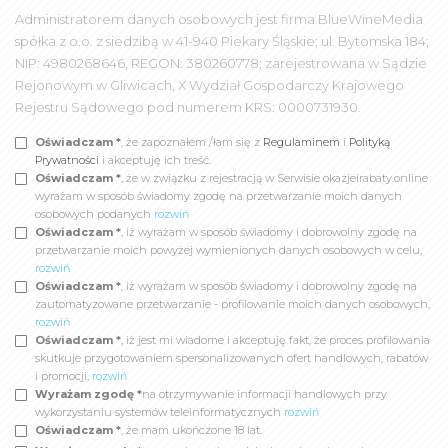
Administratorem danych osobowych jest firma BlueWineMedia
spółka z o.o. z siedzibą w 41-940 Piekary Śląskie; ul. Bytomska 184;
NIP: 4980268646, REGON: 380260778; zarejestrowana w Sądzie
Rejonowym w Gliwicach, X Wydział Gospodarczy Krajowego
Rejestru Sądowego pod numerem KRS: 0000731930.
Oświadczam *
, że zapoznałem /łam się z
Regulaminem
i
Polityką
Prywatności
i akceptuję ich treść.
Oświadczam *
, że w związku z rejestracją w Serwisie okazjeirabaty.online
wyrażam w sposób świadomy zgodę na przetwarzanie moich danych
osobowych podanych
rozwiń
Oświadczam *
, iż wyrażam w sposób świadomy i dobrowolny zgodę na
przetwarzanie moich powyżej wymienionych danych osobowych w celu,
rozwiń
Oświadczam *
, iż wyrażam w sposób świadomy i dobrowolny zgodę na
zautomatyzowane przetwarzanie - profilowanie moich danych osobowych,
rozwiń
Oświadczam *
, iż jest mi wiadome i akceptuję fakt, że proces profilowania
skutkuje przygotowaniem spersonalizowanych ofert handlowych, rabatów
i promocji,
rozwiń
Wyrażam zgodę *
na otrzymywanie informacji handlowych przy
wykorzystaniu systemów teleinformatycznych
rozwiń
Oświadczam *
, że mam ukończone 18 lat.