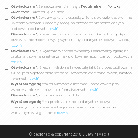
Oświadczam *
, że zapoznałem /łam się z
Regulaminem
i
Polityką
Prywatności
i akceptuję ich treść.
Oświadczam *
, że w związku z rejestracją w Serwisie okazjeirabaty.online
wyrażam w sposób świadomy zgodę na przetwarzanie moich danych
osobowych podanych
rozwiń
Oświadczam *
, iż wyrażam w sposób świadomy i dobrowolny zgodę na
przetwarzanie moich powyżej wymienionych danych osobowych w celu,
rozwiń
Oświadczam *
, iż wyrażam w sposób świadomy i dobrowolny zgodę na
zautomatyzowane przetwarzanie - profilowanie moich danych osobowych,
rozwiń
Oświadczam *
, iż jest mi wiadome i akceptuję fakt, że proces profilowania
skutkuje przygotowaniem spersonalizowanych ofert handlowych, rabatów
i promocji,
rozwiń
Wyrażam zgodę *
na otrzymywanie informacji handlowych przy
wykorzystaniu systemów teleinformatycznych
rozwiń
Oświadczam *
, że mam ukończone 18 lat.
Wyrażam zgodę *
na przekazanie moich danych osobowych
uzyskanych w procesie rejestracji i tworzenia konta Użytkownika
wskazanym w Regulaminie
rozwiń
© designed & copyright 2018
BlueWineMedia