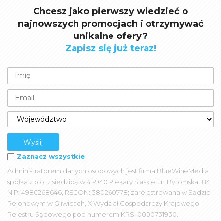
Chcesz jako pierwszy wiedzieć o
najnowszych promocjach i otrzymywać
unikalne ofery?
Zapisz się już teraz!
Zaznacz wszystkie
Administratorem danych osobowych jest firma BlueWineMedia
spółka z o.o. z siedzibą w 41-940 Piekary Śląskie; ul. Bytomska 184;
NIP: 4980268646, REGON: 380260778; zarejestrowana w Sądzie
Rejonowym w Gliwicach, X Wydział Gospodarczy Krajowego
Rejestru Sądowego pod numerem KRS: 0000731930.