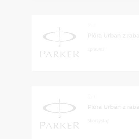
2
Pióra Urban z rab
Sprawdź!
1
Pióra Urban z rab
Skorzystaj!