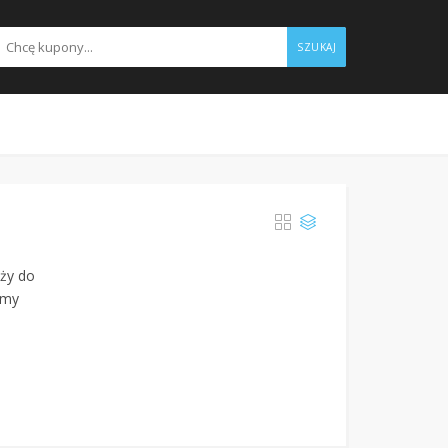
SZUKAJ
eży do
rmy