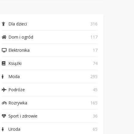
Dla dzieci
316
Dom i ogród
117
Elektronika
17
Książki
74
Moda
295
Podróże
45
Rozrywka
165
Sport i zdrowie
36
Uroda
65