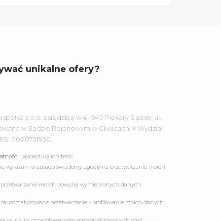
ywać unikalne ofery?
łka z o.o. z siedzibą w 41-940 Piekary Śląskie; ul.
rowana w Sądzie Rejonowym w Gliwicach, X Wydział
RS: 0000731930.
watności
i akceptuję ich treść.
online wyrażam w sposób świadomy zgodę na przetwarzanie moich
a przetwarzanie moich powyżej wymienionych danych
 zautomatyzowane przetwarzanie - profilowanie moich danych
owania skutkuje przygotowaniem spersonalizowanych ofert