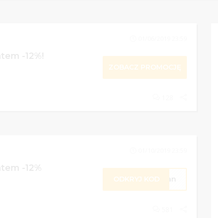
01/06/2019 23:59
atem -12%!
ZOBACZ PROMOCJĘ
128
01/10/2019 23:59
atem -12%
ODKRYJ KOD
rban
581