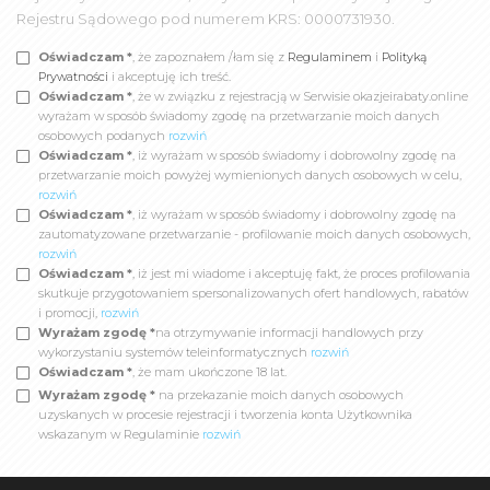
Rejestru Sądowego pod numerem KRS: 0000731930.
Oświadczam *
, że zapoznałem /łam się z
Regulaminem
i
Polityką
Prywatności
i akceptuję ich treść.
Oświadczam *
, że w związku z rejestracją w Serwisie okazjeirabaty.online
wyrażam w sposób świadomy zgodę na przetwarzanie moich danych
osobowych podanych
rozwiń
Oświadczam *
, iż wyrażam w sposób świadomy i dobrowolny zgodę na
przetwarzanie moich powyżej wymienionych danych osobowych w celu,
rozwiń
Oświadczam *
, iż wyrażam w sposób świadomy i dobrowolny zgodę na
zautomatyzowane przetwarzanie - profilowanie moich danych osobowych,
rozwiń
Oświadczam *
, iż jest mi wiadome i akceptuję fakt, że proces profilowania
skutkuje przygotowaniem spersonalizowanych ofert handlowych, rabatów
i promocji,
rozwiń
Wyrażam zgodę *
na otrzymywanie informacji handlowych przy
wykorzystaniu systemów teleinformatycznych
rozwiń
Oświadczam *
, że mam ukończone 18 lat.
Wyrażam zgodę *
na przekazanie moich danych osobowych
uzyskanych w procesie rejestracji i tworzenia konta Użytkownika
wskazanym w Regulaminie
rozwiń