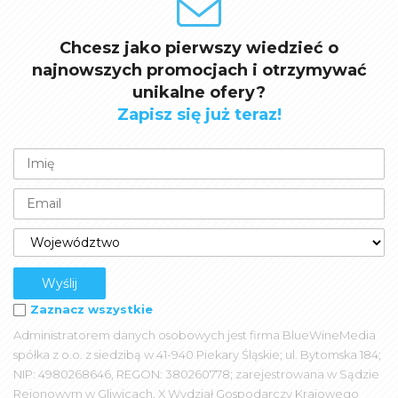
Chcesz jako pierwszy wiedzieć o
najnowszych promocjach i otrzymywać
unikalne ofery?
Zapisz się już teraz!
Zaznacz wszystkie
Administratorem danych osobowych jest firma BlueWineMedia
spółka z o.o. z siedzibą w 41-940 Piekary Śląskie; ul. Bytomska 184;
NIP: 4980268646, REGON: 380260778; zarejestrowana w Sądzie
Rejonowym w Gliwicach, X Wydział Gospodarczy Krajowego