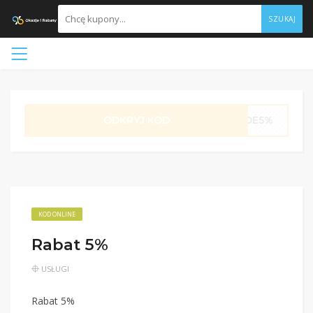
SZUKAJ
ODKRYJ KOD
DE5%
KOD ONLINE
Rabat 5%
USŁUGI
Rabat 5%