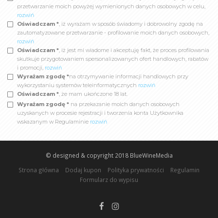
przetwarzanie moich powyżej wymienionych danych osobowych w celu,
rozwiń
Oświadczam *
, iż wyrażam w sposób świadomy i dobrowolny zgodę na
zautomatyzowane przetwarzanie - profilowanie moich danych osobowych,
rozwiń
Oświadczam *
, iż jest mi wiadome i akceptuję fakt, że proces profilowania
skutkuje przygotowaniem spersonalizowanych ofert handlowych, rabatów
i promocji,
rozwiń
Wyrażam zgodę *
na otrzymywanie informacji handlowych przy
wykorzystaniu systemów teleinformatycznych
rozwiń
Oświadczam *
, że mam ukończone 18 lat.
Wyrażam zgodę *
na przekazanie moich danych osobowych
uzyskanych w procesie rejestracji i tworzenia konta Użytkownika
wskazanym w Regulaminie
rozwiń
© designed & copyright 2018
BlueWineMedia
Strona główna
Dodaj kupon
Polityka prywatności
Regulamin
Formularz do wypisu