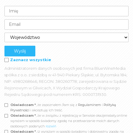
Zaznacz wszystkie
Administratorem danych osobowych jest firma BlueWineMedia
spółka z o.o. z siedzibą w 41-940 Piekary Śląskie; ul. Bytomska 184;
NIP: 4980268646, REGON: 380260778; zarejestrowana w Sądzie
Rejonowym w Gliwicach, X Wydział Gospodarczy Krajowego
Rejestru Sądowego pod numerem KRS: 0000731930.
Oświadczam *
, że zapoznałem /łam się z
Regulaminem
i
Polityką
Prywatności
i akceptuję ich treść.
Oświadczam *
, że w związku z rejestracją w Serwisie okazjeirabaty.online
wyrażam w sposób świadomy zgodę na przetwarzanie moich danych
osobowych podanych
rozwiń
Oświadczam *
, iż wyrażam w sposób świadomy i dobrowolny zgodę na