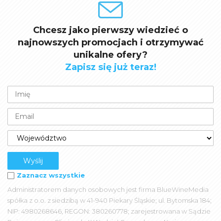
Chcesz jako pierwszy wiedzieć o
najnowszych promocjach i otrzymywać
unikalne ofery?
Zapisz się już teraz!
Zaznacz wszystkie
Administratorem danych osobowych jest firma BlueWineMedia
spółka z o.o. z siedzibą w 41-940 Piekary Śląskie; ul. Bytomska 184;
NIP: 4980268646, REGON: 380260778; zarejestrowana w Sądzie