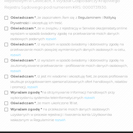
Rejonowym w Gliwicach, X Wydział Gospodarczy Krajowego
Rejestru Sądowego pod numerem KRS: 0000731930.
Oświadczam *
, że zapoznałem /łam się z
Regulaminem
i
Polityką
Prywatności
i akceptuję ich treść.
Oświadczam *
, że w związku z rejestracją w Serwisie okazjeirabaty.online
wyrażam w sposób świadomy zgodę na przetwarzanie moich danych
osobowych podanych
rozwiń
Oświadczam *
, iż wyrażam w sposób świadomy i dobrowolny zgodę na
przetwarzanie moich powyżej wymienionych danych osobowych w celu,
rozwiń
Oświadczam *
, iż wyrażam w sposób świadomy i dobrowolny zgodę na
zautomatyzowane przetwarzanie - profilowanie moich danych osobowych,
rozwiń
Oświadczam *
, iż jest mi wiadome i akceptuję fakt, że proces profilowania
skutkuje przygotowaniem spersonalizowanych ofert handlowych, rabatów
i promocji,
rozwiń
Wyrażam zgodę *
na otrzymywanie informacji handlowych przy
wykorzystaniu systemów teleinformatycznych
rozwiń
Oświadczam *
, że mam ukończone 18 lat.
Wyrażam zgodę *
na przekazanie moich danych osobowych
uzyskanych w procesie rejestracji i tworzenia konta Użytkownika
wskazanym w Regulaminie
rozwiń