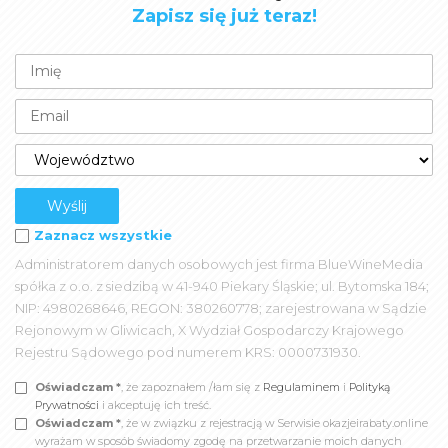
Zapisz się już teraz!
Zaznacz wszystkie
Administratorem danych osobowych jest firma BlueWineMedia
spółka z o.o. z siedzibą w 41-940 Piekary Śląskie; ul. Bytomska 184;
NIP: 4980268646, REGON: 380260778; zarejestrowana w Sądzie
Rejonowym w Gliwicach, X Wydział Gospodarczy Krajowego
Rejestru Sądowego pod numerem KRS: 0000731930.
Oświadczam *
, że zapoznałem /łam się z
Regulaminem
i
Polityką
Prywatności
i akceptuję ich treść.
Oświadczam *
, że w związku z rejestracją w Serwisie okazjeirabaty.online
wyrażam w sposób świadomy zgodę na przetwarzanie moich danych