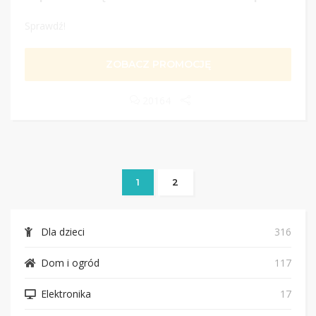
Sprawdź!
ZOBACZ PROMOCJĘ
20164
1
2
Dla dzieci
316
Dom i ogród
117
Elektronika
17