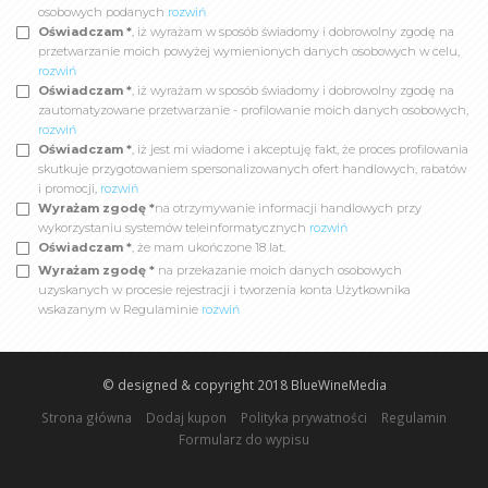
osobowych podanych
rozwiń
Oświadczam *
, iż wyrażam w sposób świadomy i dobrowolny zgodę na
przetwarzanie moich powyżej wymienionych danych osobowych w celu,
rozwiń
Oświadczam *
, iż wyrażam w sposób świadomy i dobrowolny zgodę na
zautomatyzowane przetwarzanie - profilowanie moich danych osobowych,
rozwiń
Oświadczam *
, iż jest mi wiadome i akceptuję fakt, że proces profilowania
skutkuje przygotowaniem spersonalizowanych ofert handlowych, rabatów
i promocji,
rozwiń
Wyrażam zgodę *
na otrzymywanie informacji handlowych przy
wykorzystaniu systemów teleinformatycznych
rozwiń
Oświadczam *
, że mam ukończone 18 lat.
Wyrażam zgodę *
na przekazanie moich danych osobowych
uzyskanych w procesie rejestracji i tworzenia konta Użytkownika
wskazanym w Regulaminie
rozwiń
© designed & copyright 2018
BlueWineMedia
Strona główna
Dodaj kupon
Polityka prywatności
Regulamin
Formularz do wypisu