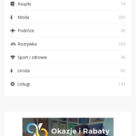
Książki
74
Moda
295
Podróże
45
Rozrywka
165
Sport i zdrowie
36
Uroda
65
Usługi
141