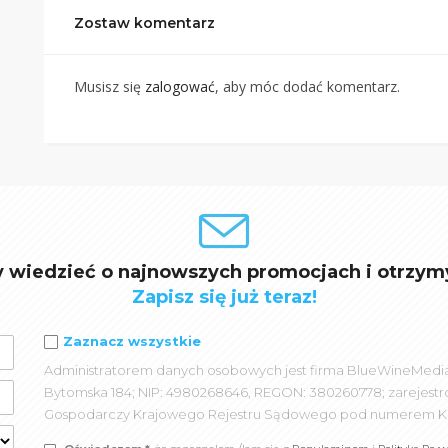
Zostaw komentarz
Musisz się
zalogować
, aby móc dodać komentarz.
y wiedzieć o najnowszych promocjach i otrzym
Zapisz się już teraz!
Zaznacz wszystkie
Administratorem danych osobowych jest firma BlueWineMedia spó
Bytomska 184; NIP: 4980268646, REGON: 380260778; zarejest
Gospodarczy Krajowego Rejestru Sądowego pod numerem K