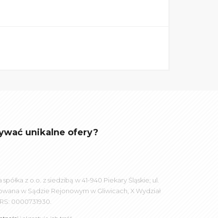
ywać unikalne ofery?
łka z o.o. z siedzibą w 41-940 Piekary Śląskie; ul.
rowana w Sądzie Rejonowym w Gliwicach, X Wydział
RS: 0000731930.