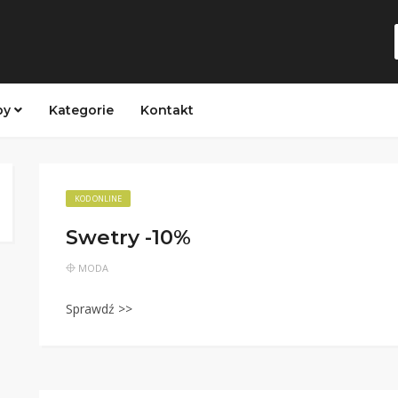
py
Kategorie
Kontakt
KOD ONLINE
Swetry -10%
MODA
Sprawdź >>