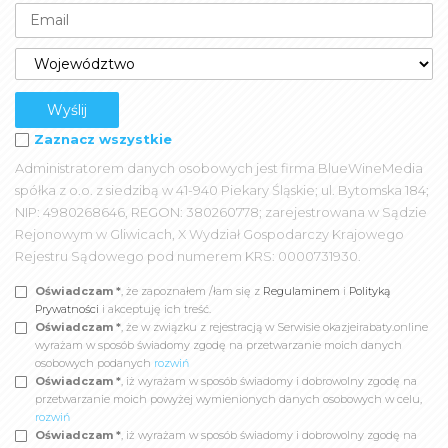
Zaznacz wszystkie
Administratorem danych osobowych jest firma BlueWineMedia
spółka z o.o. z siedzibą w 41-940 Piekary Śląskie; ul. Bytomska 184;
NIP: 4980268646, REGON: 380260778; zarejestrowana w Sądzie
Rejonowym w Gliwicach, X Wydział Gospodarczy Krajowego
Rejestru Sądowego pod numerem KRS: 0000731930.
Oświadczam *
, że zapoznałem /łam się z
Regulaminem
i
Polityką
Prywatności
i akceptuję ich treść.
Oświadczam *
, że w związku z rejestracją w Serwisie okazjeirabaty.online
wyrażam w sposób świadomy zgodę na przetwarzanie moich danych
osobowych podanych
rozwiń
Oświadczam *
, iż wyrażam w sposób świadomy i dobrowolny zgodę na
przetwarzanie moich powyżej wymienionych danych osobowych w celu,
rozwiń
Oświadczam *
, iż wyrażam w sposób świadomy i dobrowolny zgodę na