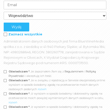
Zaznacz wszystkie
Administratorem danych osobowych jest firma BlueWineMedia
spółka z o.o. z siedzibą w 41-940 Piekary Śląskie; ul. Bytomska 184;
NIP: 4980268646, REGON: 380260778; zarejestrowana w Sądzie
Rejonowym w Gliwicach, X Wydział Gospodarczy Krajowego
Rejestru Sądowego pod numerem KRS: 0000731930.
Oświadczam *
, że zapoznałem /łam się z
Regulaminem
i
Polityką
Prywatności
i akceptuję ich treść.
Oświadczam *
, że w związku z rejestracją w Serwisie okazjeirabaty.online
wyrażam w sposób świadomy zgodę na przetwarzanie moich danych
osobowych podanych
rozwiń
Oświadczam *
, iż wyrażam w sposób świadomy i dobrowolny zgodę na
przetwarzanie moich powyżej wymienionych danych osobowych w celu,
rozwiń
Oświadczam *
, iż wyrażam w sposób świadomy i dobrowolny zgodę na