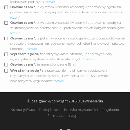
osobowych podanych
rozwiń
Oświadczam *
, iż wyrażam w sposób świadomy i dobrowolny zgodę na
przetwarzanie moich powyżej wymienionych danych osobowych w celu,
rozwiń
Oświadczam *
, iż wyrażam w sposób świadomy i dobrowolny zgodę na
zautomatyzowane przetwarzanie - profilowanie moich danych osobowych,
rozwiń
Oświadczam *
, iż jest mi wiadome i akceptuję fakt, że proces profilowania
skutkuje przygotowaniem spersonalizowanych ofert handlowych, rabatów
i promocji,
rozwiń
Wyrażam zgodę *
na otrzymywanie informacji handlowych przy
wykorzystaniu systemów teleinformatycznych
rozwiń
Oświadczam *
, że mam ukończone 18 lat.
Wyrażam zgodę *
na przekazanie moich danych osobowych
uzyskanych w procesie rejestracji i tworzenia konta Użytkownika
wskazanym w Regulaminie
rozwiń
© designed & copyright 2018
BlueWineMedia
Strona główna
Dodaj kupon
Polityka prywatności
Regulamin
Formularz do wypisu