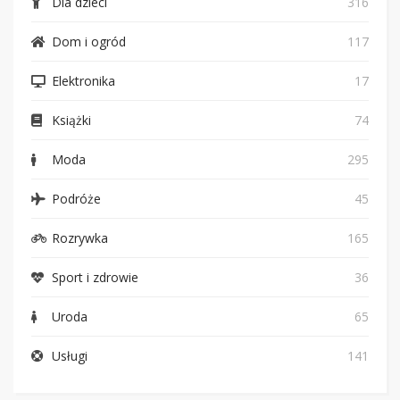
Dla dzieci
316
Dom i ogród
117
Elektronika
17
Książki
74
Moda
295
Podróże
45
Rozrywka
165
Sport i zdrowie
36
Uroda
65
Usługi
141