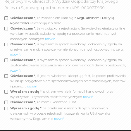
Rejonowym w Gliwicach, X Wydział Gospodarczy Krajowego
Rejestru Sądowego pod numerem KRS: 0000731930.
Oświadczam *
, że zapoznałem /łam się z
Regulaminem
i
Polityką
Prywatności
i akceptuję ich treść.
Oświadczam *
, że w związku z rejestracją w Serwisie okazjeirabaty.online
wyrażam w sposób świadomy zgodę na przetwarzanie moich danych
osobowych podanych
rozwiń
Oświadczam *
, iż wyrażam w sposób świadomy i dobrowolny zgodę na
przetwarzanie moich powyżej wymienionych danych osobowych w celu,
rozwiń
Oświadczam *
, iż wyrażam w sposób świadomy i dobrowolny zgodę na
zautomatyzowane przetwarzanie - profilowanie moich danych osobowych,
rozwiń
Oświadczam *
, iż jest mi wiadome i akceptuję fakt, że proces profilowania
skutkuje przygotowaniem spersonalizowanych ofert handlowych, rabatów
i promocji,
rozwiń
Wyrażam zgodę *
na otrzymywanie informacji handlowych przy
wykorzystaniu systemów teleinformatycznych
rozwiń
Oświadczam *
, że mam ukończone 18 lat.
Wyrażam zgodę *
na przekazanie moich danych osobowych
uzyskanych w procesie rejestracji i tworzenia konta Użytkownika
wskazanym w Regulaminie
rozwiń