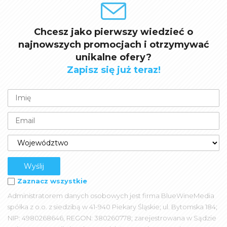
Chcesz jako pierwszy wiedzieć o
najnowszych promocjach i otrzymywać
unikalne ofery?
Zapisz się już teraz!
Zaznacz wszystkie
Administratorem danych osobowych jest firma BlueWineMedia
spółka z o.o. z siedzibą w 41-940 Piekary Śląskie; ul. Bytomska 184;
NIP: 4980268646, REGON: 380260778; zarejestrowana w Sądzie