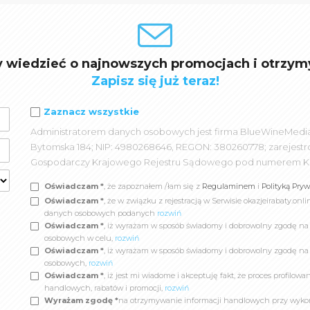
y wiedzieć o najnowszych promocjach i otrzym
Zapisz się już teraz!
Zaznacz wszystkie
Administratorem danych osobowych jest firma BlueWineMedia spó
Bytomska 184; NIP: 4980268646, REGON: 380260778; zarejest
Gospodarczy Krajowego Rejestru Sądowego pod numerem K
Oświadczam *
, że zapoznałem /łam się z
Regulaminem
i
Polityką Pry
Oświadczam *
, że w związku z rejestracją w Serwisie okazjeirabaty.
danych osobowych podanych
rozwiń
Oświadczam *
, iż wyrażam w sposób świadomy i dobrowolny zgodę n
osobowych w celu,
rozwiń
Oświadczam *
, iż wyrażam w sposób świadomy i dobrowolny zgodę na
osobowych,
rozwiń
Oświadczam *
, iż jest mi wiadome i akceptuję fakt, że proces profil
handlowych, rabatów i promocji,
rozwiń
Wyrażam zgodę *
na otrzymywanie informacji handlowych przy wyko