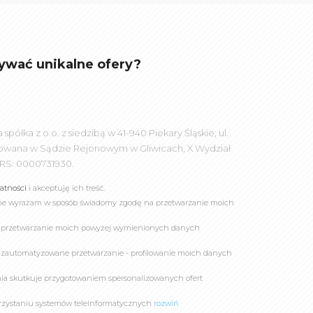
ywać unikalne ofery?
łka z o.o. z siedzibą w 41-940 Piekary Śląskie; ul.
rowana w Sądzie Rejonowym w Gliwicach, X Wydział
RS: 0000731930.
watności
i akceptuję ich treść.
online wyrażam w sposób świadomy zgodę na przetwarzanie moich
a przetwarzanie moich powyżej wymienionych danych
 zautomatyzowane przetwarzanie - profilowanie moich danych
owania skutkuje przygotowaniem spersonalizowanych ofert
rzystaniu systemów teleinformatycznych
rozwiń