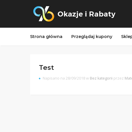
Strona główna
Przeglądaj kupony
Skle
Test
Napisano na 28/09/2018 w
Bez kategorii
przez
Mat