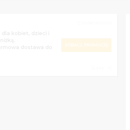
02/04/2019 23:59
dla kobiet, dzieci i
niżką.
ZOBACZ PROMOCJĘ
armowa dostawa do
654