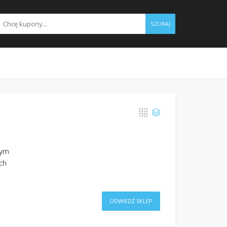
SZUKAJ
łym
ch
ODWIEDŹ SKLEP