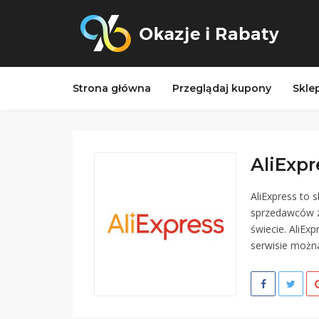
Strona główna
Przeglądaj kupony
Skle
AliExpr
AliExpress to 
sprzedawców z 
świecie. AliEx
serwisie można