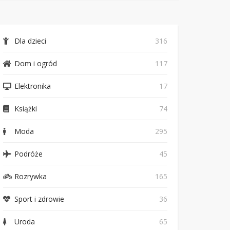
Dla dzieci
316
Dom i ogród
117
Elektronika
17
Książki
74
Moda
295
Podróże
45
Rozrywka
165
Sport i zdrowie
36
Uroda
65