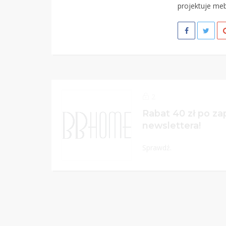
projektuje meb
2
Rabat 40 zł po zap
newslettera!
Sprawdź.