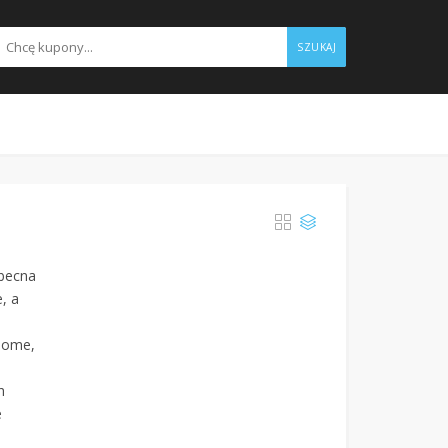
SZUKAJ
becna
, a
BHome,
h
e