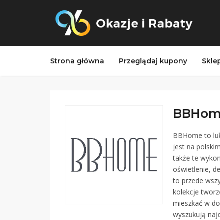
Strona główna
Przeglądaj kupony
Skle
BBHome
BBHome to luk
jest na polski
także te wyko
oświetlenie, d
to przede wszy
kolekcje twor
mieszkać w do
wyszukują naj