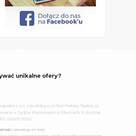
ywać unikalne ofery?
łka z o.o. z siedzibą w 41-940 Piekary Śląskie; ul.
rowana w Sądzie Rejonowym w Gliwicach, X Wydział
RS: 0000731930.
watności
i akceptuję ich treść.