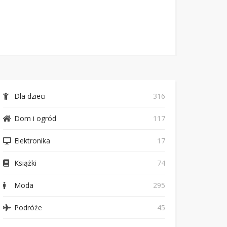
Dla dzieci
316
Dom i ogród
117
Elektronika
17
Książki
74
Moda
295
Podróże
45