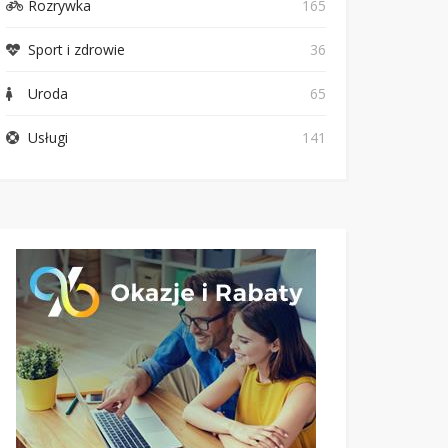
Rozrywka
165
Sport i zdrowie
36
Uroda
65
Usługi
141