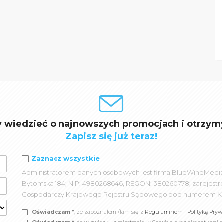
y wiedzieć o najnowszych promocjach i otrzym
Zapisz się już teraz!
Zaznacz wszystkie
Administratorem danych osobowych jest firma BlueWineMedia spó
Bytomska 184; NIP: 4980268646, REGON: 380260778; zarejest
Gospodarczy Krajowego Rejestru Sądowego pod numerem K
Oświadczam *
, że zapoznałem /łam się z
Regulaminem
i
Polityką Pry