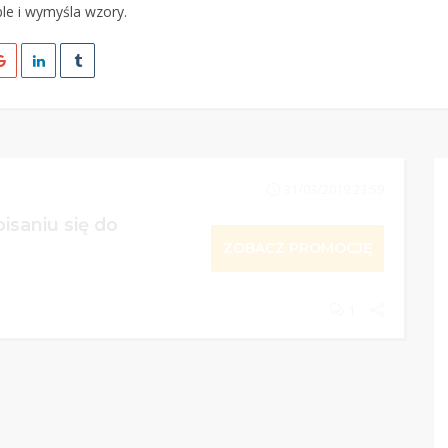
le i wymyśla wzory.
31/03/2019 23:59
isaniu się do
ZOBACZ PROMOCJĘ
1