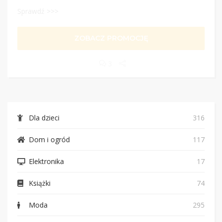
Sprawdź >>>
ZOBACZ PROMOCJĘ
3
Dla dzieci
316
Dom i ogród
117
Elektronika
17
Książki
74
Moda
295