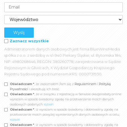
Zaznacz wszystkie
Administratorem danych osobowych jest firma BlueWineMedia
spółka z o.o. z siedzibą w 41-940 Piekary Śląskie; ul. Bytomska 184;
NIP: 4980268646, REGON: 380260778; zarejestrowana w Sądzie
Rejonowym w Gliwicach, X Wydział Gospodarczy Krajowego
Rejestru Sądowego pod numerem KRS: 0000731930.
Oświadczam *
, że zapoznałem /łam się z
Regulaminem
i
Polityką
Prywatności
i akceptuję ich treść.
Oświadczam *
, że w związku z rejestracją w Serwisie okazjeirabaty.online
wyrażam w sposób świadomy zgodę na przetwarzanie moich danych
osobowych podanych
rozwiń
Oświadczam *
, iż wyrażam w sposób świadomy i dobrowolny zgodę na
przetwarzanie moich powyżej wymienionych danych osobowych w celu,
rozwiń
Oświadczam *
, iż wyrażam w sposób świadomy i dobrowolny zgodę na