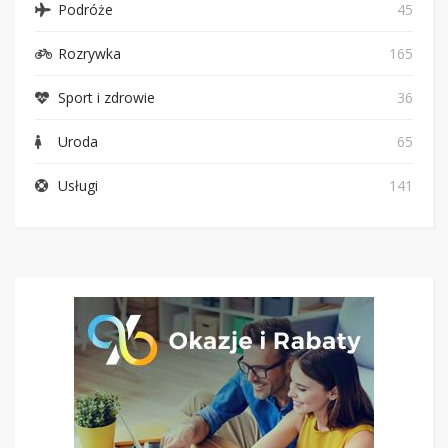
Podróże
45
Rozrywka
165
Sport i zdrowie
36
Uroda
65
Usługi
141