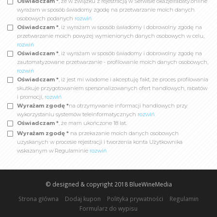
Oświadczam *
, że w związku z rejestracją w Serwisie okazjeirabaty.online
wyrażam w sposób świadomy zgodę na przetwarzanie moich danych
osobowych podanych
rozwiń
Oświadczam *
, iż wyrażam w sposób świadomy i dobrowolny zgodę na
przetwarzanie moich powyżej wymienionych danych osobowych w celu,
rozwiń
Oświadczam *
, iż wyrażam w sposób świadomy i dobrowolny zgodę na
zautomatyzowane przetwarzanie - profilowanie moich danych osobowych,
rozwiń
Oświadczam *
, iż jest mi wiadome i akceptuję fakt, że proces profilowania
skutkuje przygotowaniem spersonalizowanych ofert handlowych, rabatów
i promocji,
rozwiń
Wyrażam zgodę *
na otrzymywanie informacji handlowych przy
wykorzystaniu systemów teleinformatycznych
rozwiń
Oświadczam *
, że mam ukończone 18 lat.
Wyrażam zgodę *
na przekazanie moich danych osobowych
uzyskanych w procesie rejestracji i tworzenia konta Użytkownika
wskazanym w Regulaminie
rozwiń
© designed & copyright 2018
BlueWineMedia
Strona główna
Dodaj kupon
Polityka prywatności
Regulamin
Formularz do wypisu