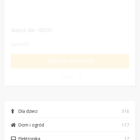
Asics do -50%!
Sprawdź!
ZOBACZ PROMOCJĘ
560
Dla dzieci
316
Dom i ogród
117
Elektronika
17