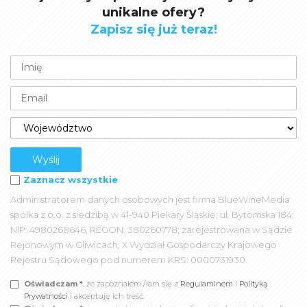
unikalne ofery?
Zapisz się już teraz!
Zaznacz wszystkie
Administratorem danych osobowych jest firma BlueWineMedia
spółka z o.o. z siedzibą w 41-940 Piekary Śląskie; ul. Bytomska 184;
NIP: 4980268646, REGON: 380260778; zarejestrowana w Sądzie
Rejonowym w Gliwicach, X Wydział Gospodarczy Krajowego
Rejestru Sądowego pod numerem KRS: 0000731930.
Oświadczam *
, że zapoznałem /łam się z
Regulaminem
i
Polityką
Prywatności
i akceptuję ich treść.