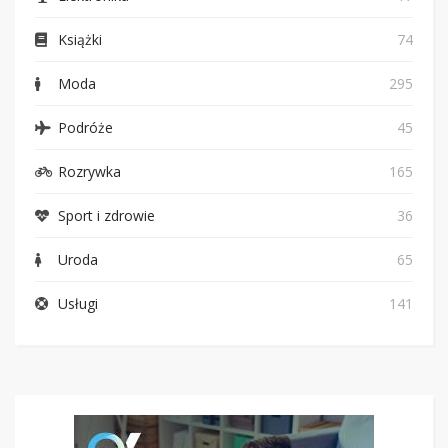
Książki
74
Moda
295
Podróże
45
Rozrywka
165
Sport i zdrowie
36
Uroda
65
Usługi
141