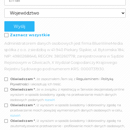
Zaznacz wszystkie
Administratorem danych osobowych jest firma BlueWineMedia
spółka z o.o. z siedzibą w 41-940 Piekary Śląskie; ul. Bytomska 184;
NIP: 4980268646, REGON: 380260778; zarejestrowana w Sądzie
Rejonowym w Gliwicach, X Wydział Gospodarczy Krajowego
Rejestru Sądowego pod numerem KRS: 0000731930.
Oświadczam *
, że zapoznałem /łam się z
Regulaminem
i
Polityką
Prywatności
i akceptuję ich treść.
Oświadczam *
, że w związku z rejestracją w Serwisie okazjeirabaty.online
wyrażam w sposób świadomy zgodę na przetwarzanie moich danych
osobowych podanych
rozwiń
Oświadczam *
, iż wyrażam w sposób świadomy i dobrowolny zgodę na
przetwarzanie moich powyżej wymienionych danych osobowych w celu,
rozwiń
Oświadczam *
, iż wyrażam w sposób świadomy i dobrowolny zgodę na
zautomatyzowane przetwarzanie - profilowanie moich danych osobowych,