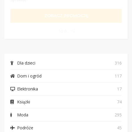
ZOBACZ PROMOCJĘ
6
Dla dzieci
316
Dom i ogród
117
Elektronika
17
Książki
74
Moda
295
Podróże
45