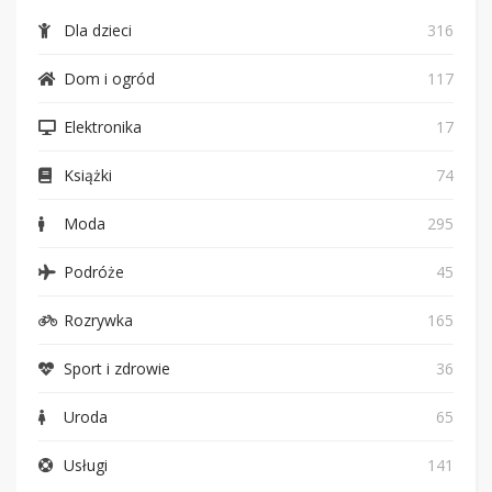
Dla dzieci
316
Dom i ogród
117
Elektronika
17
Książki
74
Moda
295
Podróże
45
Rozrywka
165
Sport i zdrowie
36
Uroda
65
Usługi
141