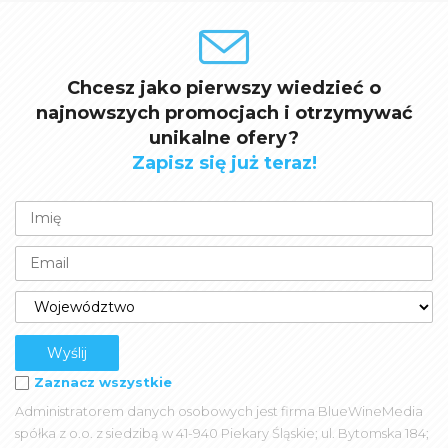
Chcesz jako pierwszy wiedzieć o
najnowszych promocjach i otrzymywać
unikalne ofery?
Zapisz się już teraz!
Zaznacz wszystkie
Administratorem danych osobowych jest firma BlueWineMedia
spółka z o.o. z siedzibą w 41-940 Piekary Śląskie; ul. Bytomska 184;