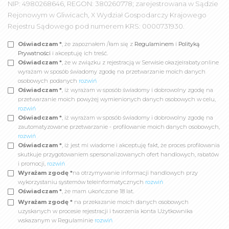
NIP: 4980268646, REGON: 380260778; zarejestrowana w Sądzie
Rejonowym w Gliwicach, X Wydział Gospodarczy Krajowego
Rejestru Sądowego pod numerem KRS: 0000731930.
Oświadczam *
, że zapoznałem /łam się z
Regulaminem
i
Polityką
Prywatności
i akceptuję ich treść.
Oświadczam *
, że w związku z rejestracją w Serwisie okazjeirabaty.online
wyrażam w sposób świadomy zgodę na przetwarzanie moich danych
osobowych podanych
rozwiń
Oświadczam *
, iż wyrażam w sposób świadomy i dobrowolny zgodę na
przetwarzanie moich powyżej wymienionych danych osobowych w celu,
rozwiń
Oświadczam *
, iż wyrażam w sposób świadomy i dobrowolny zgodę na
zautomatyzowane przetwarzanie - profilowanie moich danych osobowych,
rozwiń
Oświadczam *
, iż jest mi wiadome i akceptuję fakt, że proces profilowania
skutkuje przygotowaniem spersonalizowanych ofert handlowych, rabatów
i promocji,
rozwiń
Wyrażam zgodę *
na otrzymywanie informacji handlowych przy
wykorzystaniu systemów teleinformatycznych
rozwiń
Oświadczam *
, że mam ukończone 18 lat.
Wyrażam zgodę *
na przekazanie moich danych osobowych
uzyskanych w procesie rejestracji i tworzenia konta Użytkownika
wskazanym w Regulaminie
rozwiń