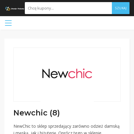
SZUKAJ
Newchic (8)
NewChic to sklep sprzedający zarówno odzież damską
i męską, jak i biżuterię. Oprócz tego w sklepie