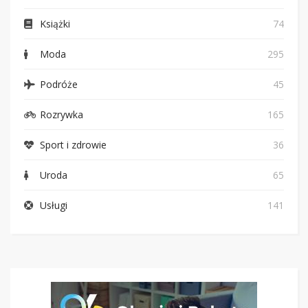
Książki
74
Moda
295
Podróże
45
Rozrywka
165
Sport i zdrowie
36
Uroda
65
Usługi
141