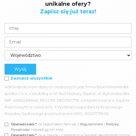
unikalne ofery?
Zapisz się już teraz!
Zaznacz wszystkie
Administratorem danych osobowych jest firma BlueWineMedia
spółka z o.o. z siedzibą w 41-940 Piekary Śląskie; ul. Bytomska 184;
NIP: 4980268646, REGON: 380260778; zarejestrowana w Sądzie
Rejonowym w Gliwicach, X Wydział Gospodarczy Krajowego
Rejestru Sądowego pod numerem KRS: 0000731930.
Oświadczam *
, że zapoznałem /łam się z
Regulaminem
i
Polityką
Prywatności
i akceptuję ich treść.
Oświadczam *
, że w związku z rejestracją w Serwisie okazjeirabaty.online