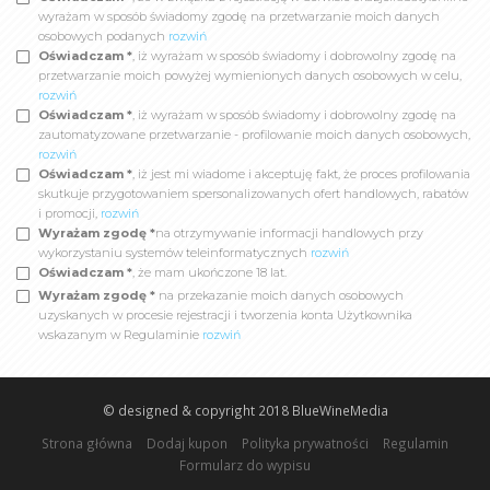
wyrażam w sposób świadomy zgodę na przetwarzanie moich danych
osobowych podanych
rozwiń
Oświadczam *
, iż wyrażam w sposób świadomy i dobrowolny zgodę na
przetwarzanie moich powyżej wymienionych danych osobowych w celu,
rozwiń
Oświadczam *
, iż wyrażam w sposób świadomy i dobrowolny zgodę na
zautomatyzowane przetwarzanie - profilowanie moich danych osobowych,
rozwiń
Oświadczam *
, iż jest mi wiadome i akceptuję fakt, że proces profilowania
skutkuje przygotowaniem spersonalizowanych ofert handlowych, rabatów
i promocji,
rozwiń
Wyrażam zgodę *
na otrzymywanie informacji handlowych przy
wykorzystaniu systemów teleinformatycznych
rozwiń
Oświadczam *
, że mam ukończone 18 lat.
Wyrażam zgodę *
na przekazanie moich danych osobowych
uzyskanych w procesie rejestracji i tworzenia konta Użytkownika
wskazanym w Regulaminie
rozwiń
© designed & copyright 2018
BlueWineMedia
Strona główna
Dodaj kupon
Polityka prywatności
Regulamin
Formularz do wypisu