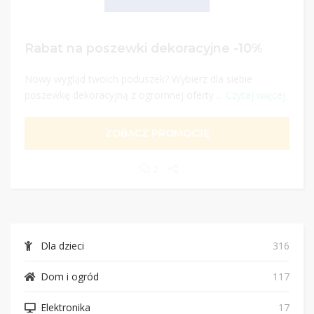
Rabat na poszewki dekoracyjne -10%
Nowy wygląd twoich poduszek? Wybierz dla siebie
poszewkę dekoracyjną z ogromnej oferty ...
Czytaj więcej
ZOBACZ PROMOCJĘ
2
Dla dzieci
316
Dom i ogród
117
Elektronika
17