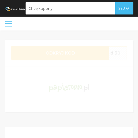
SZUKAJ
ODKRYJ KOD
di30