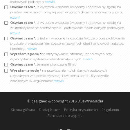
osobowych podanych
rozwiń
Oświadczam *
, iż wyrażam w sposób świadomy i dobrowolny zgodę na
przetwarzanie moich powyżej wymienionych danych osobowych w celu,
rozwiń
Oświadczam *
, iż wyrażam w sposób świadomy i dobrowolny zgodę na
zautomatyzowane przetwarzanie - profilowanie moich danych osobowych,
rozwiń
Oświadczam *
, iż jest mi wiadome i akceptuję fakt, że proces profilowania
skutkuje przygotowaniem spersonalizowanych ofert handlowych, rabatów
i promocji,
rozwiń
Wyrażam zgodę *
na otrzymywanie informacji handlowych przy
wykorzystaniu systemów teleinformatycznych
rozwiń
Oświadczam *
, że mam ukończone 18 lat.
Wyrażam zgodę *
na przekazanie moich danych osobowych
uzyskanych w procesie rejestracji i tworzenia konta Użytkownika
wskazanym w Regulaminie
rozwiń
© designed & copyright 2018
BlueWineMedia
Strona główna
Dodaj kupon
Polityka prywatności
Regulamin
Formularz do wypisu